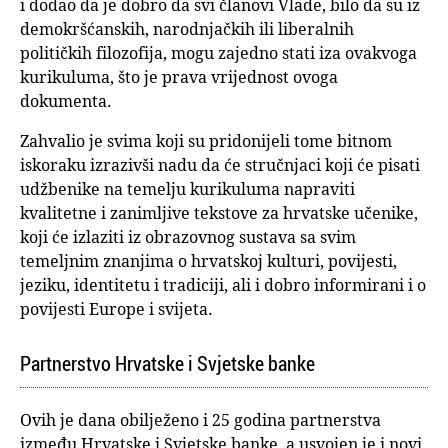
i dodao da je dobro da svi članovi Vlade, bilo da su iz
demokršćanskih, narodnjačkih ili liberalnih
političkih filozofija, mogu zajedno stati iza ovakvoga
kurikuluma, što je prava vrijednost ovoga
dokumenta.
Zahvalio je svima koji su pridonijeli tome bitnom
iskoraku izrazivši nadu da će stručnjaci koji će pisati
udžbenike na temelju kurikuluma napraviti
kvalitetne i zanimljive tekstove za hrvatske učenike,
koji će izlaziti iz obrazovnog sustava sa svim
temeljnim znanjima o hrvatskoj kulturi, povijesti,
jeziku, identitetu i tradiciji, ali i dobro informirani i o
povijesti Europe i svijeta.
Partnerstvo Hrvatske i Svjetske banke
Ovih je dana obilježeno i 25 godina partnerstva
između Hrvatske i Svjetske banke, a usvojen je i novi