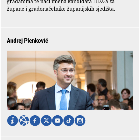
građanima te naći imena kandidata HDZ-a za
župane i gradonačelnike županijskih sjedišta.
Andrej Plenković