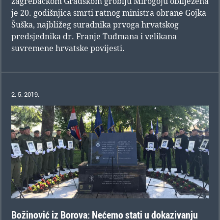
zagrebačkom Gradskom groblju Mirogoju obilježena
je 20. godišnjica smrti ratnog ministra obrane Gojka
Šuška, najbližeg suradnika prvoga hrvatskog
predsjednika dr. Franje Tuđmana i velikana
suvremene hrvatske povijesti.
2. 5. 2019.
Božinović iz Borova: Nećemo stati u dokazivanju