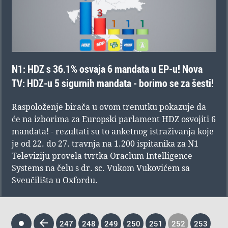
N1: HDZ s 36.1% osvaja 6 mandata u EP-u! Nova
TV: HDZ-u 5 sigurnih mandata - borimo se za šesti!
Raspoloženje birača u ovom trenutku pokazuje da
će na izborima za Europski parlament HDZ osvojiti 6
mandata! - rezultati su to anketnog istraživanja koje
je od 22. do 27. travnja na 1.200 ispitanika za N1
Televiziju provela tvrtka Oraclum Intelligence
Systems na čelu s dr. sc. Vukom Vukovićem sa
Sveučilišta u Oxfordu.
247
248
249
250
251
252
253