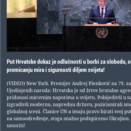
Put Hrvatske dokaz je odlučnosti u borbi za slobodu, 
promicanju mira i sigurnosti diljem svijeta!
(VIDEO) New York. Premijer Andrej Plenković na 79. z
Ujedinjenih naroda: Hrvatska je od žrtve brutalne agres
pridonosi mirovnim naporima u svijetu. Pobijedivši u
izgradivši modernu, naprednu državu, pozicionirali smo 
globalnoj sceni. Članice UN-a imaju pravo birati svoj pu
na samoodređenje, stoga snažno podupiremo Ukrajinu.
umoriti!