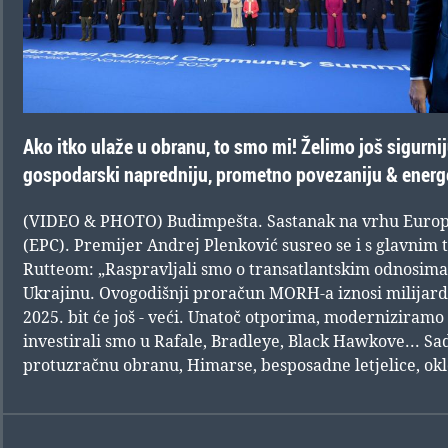
Ako itko ulaže u obranu, to smo mi! Želimo još sigurni
gospodarski napredniju, prometno povezaniju & energe
(VIDEO & PHOTO) Budimpešta. Sastanak na vrhu Europs
(EPC). Premijer Andrej Plenković susreo se i s glavn
Rutteom: „Raspravljali smo o transatlantskim odnosima i
Ukrajinu. Ovogodišnji proračun MORH-a iznosi milijardu
2025. bit će još - veći. Unatoč otporima, moderniziramo
investirali smo u Rafale, Bradleye, Black Hawkove... S
protuzračnu obranu, Himarse, besposadne letjelice, o