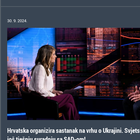
30. 9. 2024.
Hrvatska organizira sastanak na vrhu o Ukrajini. Svjet
još tješnju suradnju sa SAD-om!