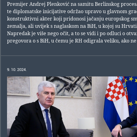
Premijer Andrej Plenković na samitu Berlinskog procesa,
te diplomatske inicijative održao upravo u glavnom gr
konstruktivni akter koji pridonosi jačanju europskog s
zemalja, ali uvijek s naglaskom na BiH, u kojoj su Hrvati
Napredak je više nego očit, a to se vidi i po odluci o ot
pregovora o s BiH, u čemu je RH odigrala veliku, ako ne 
9. 10. 2024.