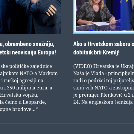
ju, obrambeno snažniju,
Ako u Hrvatskom saboru o
tski neovisniju Europu!
dobitnik biti Kremlj!
ke političke zajednice
(VIDEO) Hrvatska je Ukraji
im tajnikom NATO-a Markom
Naša je Vlada - principijeln
 ruskoj agresiji na
radi o podršci toj prijatelj
 i 350 milijuna eura, a
sami vrh NATO-a zastupnic
 Hrvatsku vojsku,
je premijer Plenković u 
ada ćemo u Leoparde,
24. Na engleskom (emisija 
klopne brodove…“