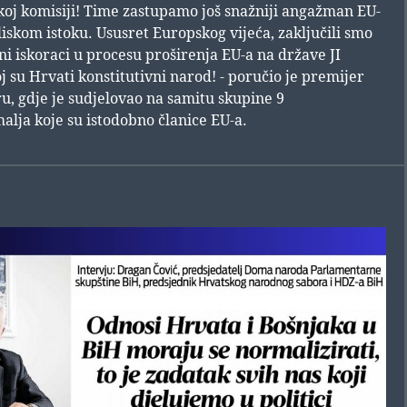
oj komisiji! Time zastupamo još snažniji angažman EU-
Bliskom istoku. Ususret Europskog vijeća, zaključili smo
ni iskoraci u procesu proširenja EU-a na države JI
j su Hrvati konstitutivni narod! - poručio je premijer
ru, gdje je sudjelovao na samitu skupine 9
alja koje su istodobno članice EU-a.