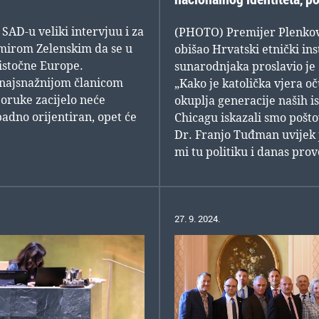
SAD-u veliki intervjuu i za
(PHOTO) Premijer Plenković
mirom Zelenskim da se u
obišao Hrvatski etnički ins
istočne Europe.
sunarodnjaka proslavio je 
 najsnažnijom članicom
„Kako je katolička vjera oč
poruke zacijelo neće
okuplja generacije naših i
adno orijentiran, opet će
Chicagu iskazali smo pošt
Dr. Franjo Tuđman uvijek 
mi tu politiku i danas pro
27. 9. 2024.