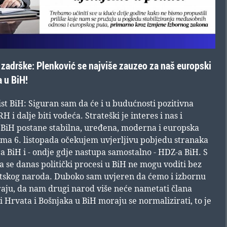
 zadrške: Plenković se najviše zauzeo za naš europski
a u BiH!
ist BiH: Siguran sam da će i u budućnosti pozitivna
 i dalje biti vodeća. Strateški je interes i nas i
 BiH postane stabilna, uređena, moderna i europska
ima 6. listopada očekujem uvjerljivu pobjedu stranaka
 BiH i - ondje gdje nastupa samostalno - HDZ-a BiH. S
se danas politički procesi u BiH ne mogu voditi bez
tskog naroda. Duboko sam uvjeren da ćemo i izbornu
raju, da nam drugi narod više neće nametati člana
 Hrvata i Bošnjaka u BiH moraju se normalizirati, to je