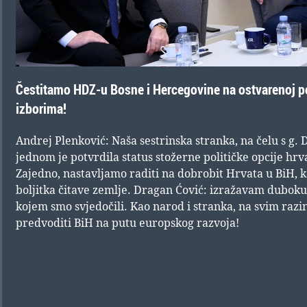
Čestitamo HDZ-u Bosne i Hercegovine na ostvarenoj p
izborima!
Andrej Plenković: Naša sestrinska stranka, na čelu s g.
jednom je potvrdila status stožerne političke opcije hr
Zajedno, nastavljamo raditi na dobrobit Hrvata u BiH, k
boljitka čitave zemlje. Dragan Ćović: izražavam duboku
kojem smo svjedočili. Kao narod i stranka, na svim razi
predvoditi BiH na putu europskog razvoja!