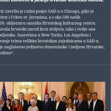
 završio je radni posjet SAD-u u Chicagu, gdje je
titut i Crkvu sv. Jeronima, a s oko 500 naših
50. obljetnicu osnutka Hrvatskog kulturnog centra.
uvala hrvatski narod kroz stoljeća, tako i ovdje ona
seljenika. Susretima u New Yorku, Los Angelesu i
ovanje trima velikim hrvatskim zajednicama u SAD-u.
je naglašavao jedinstvo domovinske i iseljene Hrvatske,
vodimo“.