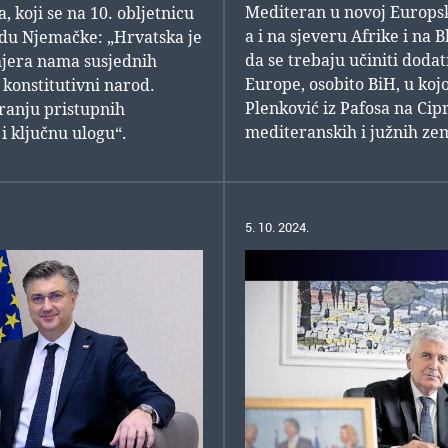
Mediteran u novoj Europsk
 koji se na 10. obljetnicu
a i na sjeveru Afrike i na 
adu Njemačke: „Hrvatska je
da se trebaju učiniti dodat
mjera nama susjednih
Europe, osobito BiH, u kojo
 konstitutivni narod.
Plenković iz Pafosa na Cip
varanju pristupnih
mediteranskih i južnih zem
i ključnu ulogu“.
5. 10. 2024.