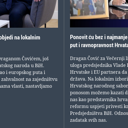
Ponovit ću bez i najmanje
objedi na lokalnim
put i ravnopravnost Hrvat
Dragan Čović za Večernji l
 Draganom Čovićem, još
uloga predsjednika Vlade RH
vatskog naroda u BiH.
Hrvatske i EU partnera da
ao i europskog puta i
država. Na lokalnim izbor
 zahvalnost na zajedništvu
Hrvatskog narodnog sabora
nama vlasti, nastavljamo
ponosom možemo kazati da 
nas kao predstavnika hrva
reformu uspjeti privesti k
Predsjedništva BiH. Odnosi
zadatak svih nas.