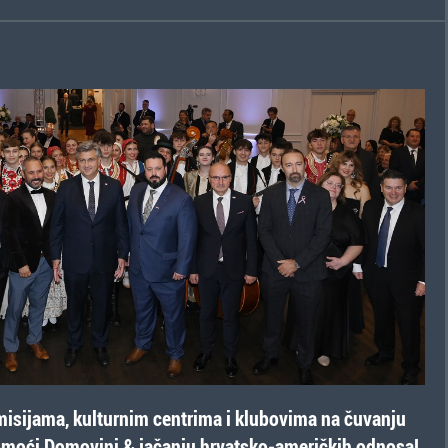
isijama, kulturnim centrima i klubovima na čuvanju
pomoći Domovini & jačanju hrvatsko-američkih odnosa!