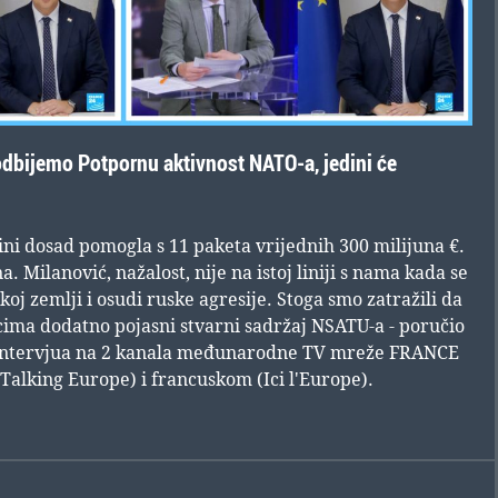
dbijemo Potpornu aktivnost NATO-a, jedini će
ni dosad pomogla s 11 paketa vrijednih 300 milijuna €.
a. Milanović, nažalost, nije na istoj liniji s nama kada se
skoj zemlji i osudi ruske agresije. Stoga smo zatražili da
ima dodatno pojasni stvarni sadržaj NSATU-a - poručio
2 intervjua na 2 kanala međunarodne TV mreže FRANCE
Talking Europe) i francuskom (Ici l'Europe).