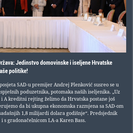
Država: Jedinstvo domovinske i iseljene Hrvatske
aše politike!
osjeta SAD-u premijer Andrej Plenković susreo se u
uspješnih poduzetnika, potomaka naših iseljenika. „Uz
 i A kreditni rejting želimo da Hrvatska postane još
Vjerujemo da bi ukupna ekonomska razmjena sa SAD-om
sadašnjih 1,8 milijardi dolara godišnje“. Predsjednik
e i s gradonačelnicom LA-a Karen Bass.