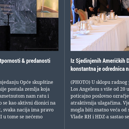
otpornosti & predanosti
Iz Sjedinjenih Američkih 
konstantna je odrednica n
asjedanju Opće skupštine
(PHOTO) U sklopu radnog p
ije postala zemlja koja
Los Angelesu s više od 20 
 nametnutom nam ratu i
poticajno poslovno ozračje
se kao aktivni dionici na
atraktivnija ulagačima. 
t, svaka nacija ima pravo
mogla biti znatno veća od 
 I u tome se nećemo
Vlade RH i HDZ-a sastao s