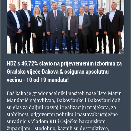
HDZ s 46,72% slavio na prijevremenim izborima za
Gradsko vijeće Đakova & osigurao apsolutnu
većinu - 10 od 19 mandata!
Baš kako je gradonačelnik i nositelj naše liste Marin
Mandarić najavljivao, Đakovčanke i Đakovčani dali
su glas za daljnji razvoj i realizaciju projekata, za
stabilnost, odgovornu politiku i nastavak uspješne
suradnje s Vladom RH i Osječko-baranjskom
županijom. Istodobno, kaznili su destruktivce,