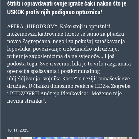
štititi i opravdavati svoje igrače čak i nakon što je
USKOK protiv njih podignuo optužnicu!
AFERA „HIPODROM“. Kako stoji u optužnici,
možemovski kadrovi ne terete se samo za pljačku
novca Zagrepčana, nego i za pokušaj zataškavanja
lopovluka, povezivanje u zločinačko udruženje,
prijetnje zaposlenicima da ne svjedoče… I još
podosta toga. Sve u svemu, bila je to vrlo razgranata
operacija spašavanja i postkriminalnog
uhljebljivanja „vojnika Koste“ u režiji Tomaševićeve
družine. U članku donosimo reakcije HDZ-a Zagreba
i PHDZ/PVRH Andreja Plenkovića: „Možemo nije
nevina stranka“.
10. 11. 2025.