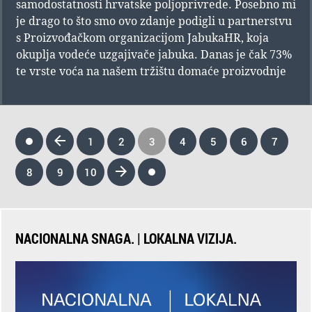
samodostatnosti hrvatske poljoprivrede. Posebno mi
je drago to što smo ovo zdanje podigli u partnerstvu
s Proizvođačkom organizacijom JabukaHR, koja
okuplja vodeće uzgajivače jabuka. Danas je čak 73%
te vrste voća na našem tržištu domaće proizvodnje
1
2
3
4
5
6
7
8
9
10
NACIONALNA SNAGA. | LOKALNA VIZIJA.