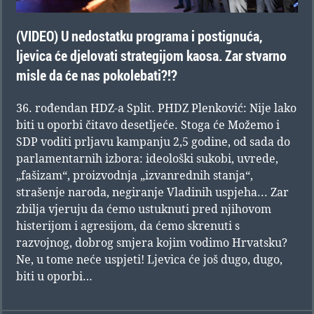
(VIDEO) U nedostatku programa i postignuća,
ljevica će djelovati strategijom kaosa. Zar stvarno
misle da će nas pokolebati?!?
36. rođendan HDZ-a Split. PHDZ Plenković: Nije lako
biti u oporbi čitavo desetljeće. Stoga će Možemo i
SDP voditi prljavu kampanju 2,5 godine, od sada do
parlamentarnih izbora: ideološki sukobi, uvrede,
„fašizam“, proizvodnja „izvanrednih stanja“,
strašenje naroda, negiranje Vladinih uspjeha... Zar
zbilja vjeruju da ćemo ustuknuti pred njihovom
histerijom i agresijom, da ćemo skrenuti s
razvojnog, dobrog smjera kojim vodimo Hrvatsku?
Ne, u tome neće uspjeti! Ljevica će još dugo, dugo,
biti u oporbi…