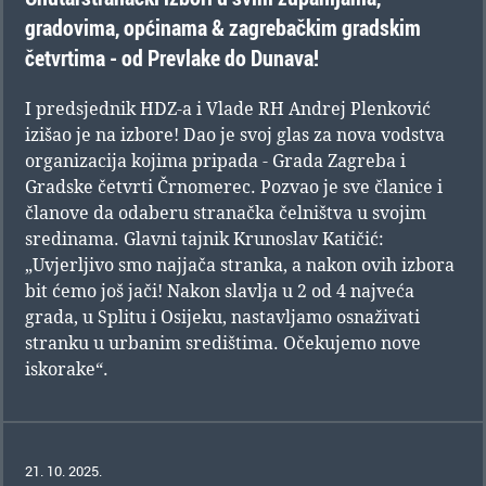
gradovima, općinama & zagrebačkim gradskim
četvrtima - od Prevlake do Dunava!
I predsjednik HDZ-a i Vlade RH Andrej Plenković
izišao je na izbore! Dao je svoj glas za nova vodstva
organizacija kojima pripada - Grada Zagreba i
Gradske četvrti Črnomerec. Pozvao je sve članice i
članove da odaberu stranačka čelništva u svojim
sredinama. Glavni tajnik Krunoslav Katičić:
„Uvjerljivo smo najjača stranka, a nakon ovih izbora
bit ćemo još jači! Nakon slavlja u 2 od 4 najveća
grada, u Splitu i Osijeku, nastavljamo osnaživati
stranku u urbanim središtima. Očekujemo nove
iskorake“.
21. 10. 2025.