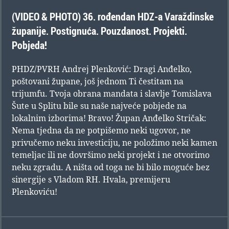
(VIDEO & PHOTO) 36. rođendan HDZ-a Varaždinske
županije. Postignuća. Pouzdanost. Projekti.
Pobjeda!
PHDZ/PVRH Andrej Plenković: Dragi Anđelko,
poštovani župane, još jednom Ti čestitam na
trijumfu. Tvoja obrana mandata i slavlje Tomislava
Šute u Splitu bile su naše najveće pobjede na
lokalnim izborima! Bravo! Župan Anđelko Stričak:
Nema tjedna da ne potpišemo neki ugovor, ne
privučemo neku investiciju, ne položimo neki kamen
temeljac ili ne dovršimo neki projekt i ne otvorimo
neku zgradu. A ništa od toga ne bi bilo moguće bez
sinergije s Vladom RH. Hvala, premijeru
Plenkoviću!