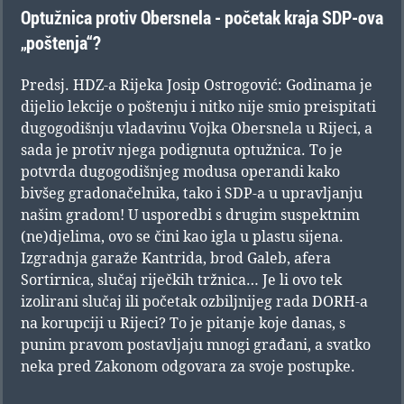
Optužnica protiv Obersnela - početak kraja SDP-ova
„poštenja“?
Predsj. HDZ-a Rijeka Josip Ostrogović: Godinama je
dijelio lekcije o poštenju i nitko nije smio preispitati
dugogodišnju vladavinu Vojka Obersnela u Rijeci, a
sada je protiv njega podignuta optužnica. To je
potvrda dugogodišnjeg modusa operandi kako
bivšeg gradonačelnika, tako i SDP-a u upravljanju
našim gradom! U usporedbi s drugim suspektnim
(ne)djelima, ovo se čini kao igla u plastu sijena.
Izgradnja garaže Kantrida, brod Galeb, afera
Sortirnica, slučaj riječkih tržnica… Je li ovo tek
izolirani slučaj ili početak ozbiljnijeg rada DORH-a
na korupciji u Rijeci? To je pitanje koje danas, s
punim pravom postavljaju mnogi građani, a svatko
neka pred Zakonom odgovara za svoje postupke.