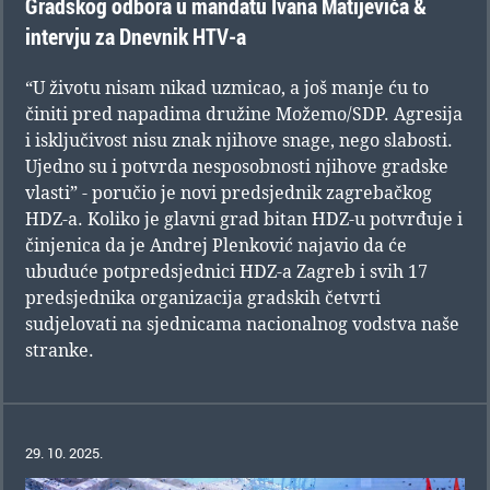
Gradskog odbora u mandatu Ivana Matijevića &
intervju za Dnevnik HTV-a
“U životu nisam nikad uzmicao, a još manje ću to
činiti pred napadima družine Možemo/SDP. Agresija
i isključivost nisu znak njihove snage, nego slabosti.
Ujedno su i potvrda nesposobnosti njihove gradske
vlasti” - poručio je novi predsjednik zagrebačkog
HDZ-a. Koliko je glavni grad bitan HDZ-u potvrđuje i
činjenica da je Andrej Plenković najavio da će
ubuduće potpredsjednici HDZ-a Zagreb i svih 17
predsjednika organizacija gradskih četvrti
sudjelovati na sjednicama nacionalnog vodstva naše
stranke.
29. 10. 2025.