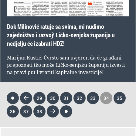
Dok Milinović ratuje sa svima, mi nudimo
zajedništvo i razvoj! Ličko-senjska županija u
nedjelju će izabrati HDZ!
Marijan Kustić: Čvrsto sam uvjeren da će građani
prepoznati tko može Ličko-senjsku županiju izvesti
na pravi put i vratiti kapitalne investicije!
29
30
31
32
33
34
35
36
37
38