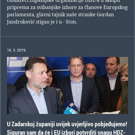
priprema za svibanjske izbore za članove Europskog
parlamenta, glavni tajnik naše stranke Gordan
Jandroković stigao je i u - Ston.
16. 3. 2019.
U Zadarskoj županiji uvijek uvjerljivo pobjeđujemo!
Siguran sam da će i EU izbori potvrditi snagu HDZ-