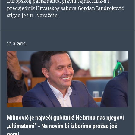
Europskog parlamenta, glavni tajnik HDZ-a i
predsjednik Hrvatskog sabora Gordan Jandroković
stigao je i u - Varaždin.
12. 3. 2019.
Milinović je najveći gubitnik! Ne brinu nas njegovi
„ultimatumi“ - Na novim bi izborima prošao još
gore!