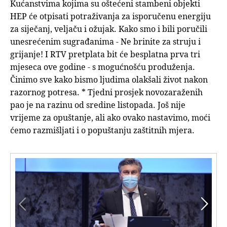
Kućanstvima kojima su oštećeni stambeni objekti
HEP će otpisati potraživanja za isporučenu energiju
za siječanj, veljaču i ožujak. Kako smo i bili poručili
unesrećenim sugrađanima - Ne brinite za struju i
grijanje! I RTV pretplata bit će besplatna prva tri
mjeseca ove godine - s mogućnošću produženja.
Činimo sve kako bismo ljudima olakšali život nakon
razornog potresa. * Tjedni prosjek novozaraženih
pao je na razinu od sredine listopada. Još nije
vrijeme za opuštanje, ali ako ovako nastavimo, moći
ćemo razmišljati i o popuštanju zaštitnih mjera.

