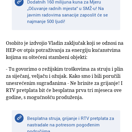
Dodatnih 160 milijuna kuna za Mjeru
„Očuvanje radnih mjesta“ u SMŽ-u! Na
javnim radovima sanacije zaposlit će se
najmanje 500 ljudi!
Osobito je izdvojio Vladin zaključak koji se odnosi na
HEP-ov otpis potraživanja za energiju kućanstvima
kojima su oštećeni stambeni objekti:
- Tu govorimo o režijskim troškovima za struju i plin
za siječanj, veljaču i ožujak. Kako smo i bili poručili
unesrećenim sugrađanima - Ne brinite za grijanje! I
RTV pretplata bit će besplatna prva tri mjeseca ove
godine, s mogućnošću produženja.
Besplatna struja, grijanje i RTV pretplata za
nastradale na potresom pogođenim
područjima