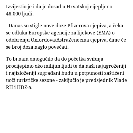
Izvijestio je i da je dosad u Hrvatskoj cijepljeno
46.000 ljudi:
- Danas su stigle nove doze Pfizerova cjepiva, a čeka
se odluka Europske agencije za lijekove (EMA) o
odobrenju Oxfordova/AstraZenecina cjepiva, čime će
se broj doza naglo povećati.
To bi nam omogućilo da do početka svibnja
procijepimo oko milijun ljudi te da naši najugroženiji
i najizloženiji sugrađani budu u potpunosti zaštićeni
uoči turističke sezone - zaključio je predsjednik Vlade
RH i HDZ-a.