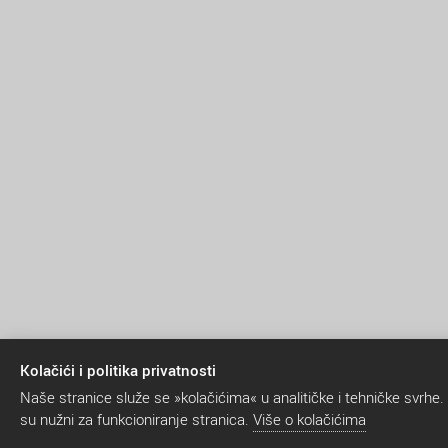
Kolačići i politika privatnosti
Naše stranice služe se »kolačićima« u analitičke i tehničke svrhe.
su nužni za funkcioniranje stranica.
Više o kolačićima