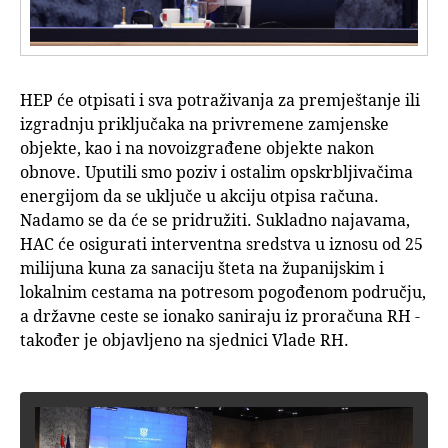
HEP će otpisati i sva potraživanja za premještanje ili
izgradnju priključaka na privremene zamjenske
objekte, kao i na novoizgrađene objekte nakon
obnove. Uputili smo poziv i ostalim opskrbljivačima
energijom da se uključe u akciju otpisa računa.
Nadamo se da će se pridružiti. Sukladno najavama,
HAC će osigurati interventna sredstva u iznosu od 25
milijuna kuna za sanaciju šteta na županijskim i
lokalnim cestama na potresom pogođenom području,
a državne ceste se ionako saniraju iz proračuna RH -
također je objavljeno na sjednici Vlade RH.