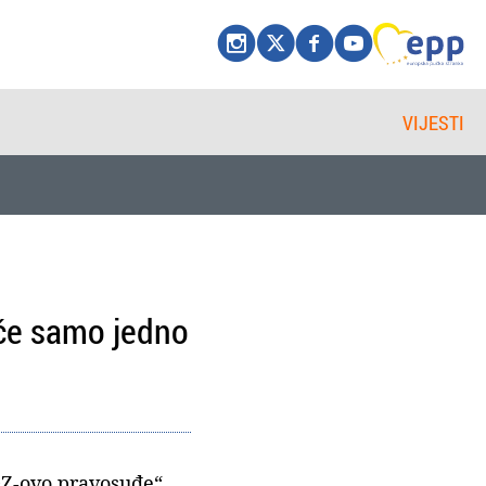
VIJESTI
ače samo jedno
DZ-ovo pravosuđe“.