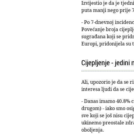
Izvijestio je da je tje
puta manji nego prije 
- Po 7-dnevnoj incidenc
Povećanje broja cijeplj
sugrađana koji se prid
Europi, pridonijela su
Cijepljenje - jedin
Ali, upozorio je da se 
interesa ljudi da se cij
- Danas imamo 40.8% ci
drugom) - iako smo osi
sve koji se još nisu cij
ukinemo preostale zdrav
oboljenja.