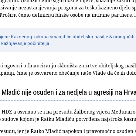
ografiju. Osnažit ćemo sigurnosne mjere, snažnije zaštiti dj
isivanje nezastarijevanja progona za teško kazneno djelo sp
 Proširit ćemo definiciju bliske osobe na intimne partnere..
jene Kaznenog zakona smanjit će obiteljsko nasilje & omogućiti b
e kažnjavanje počinitelja
i ugovori o financiranju skloništa za žrtve obiteljskog nasil
aniji, čime je ostvareno obećanje naše Vlade da će ih dobi
Mladić nije osuđen i za nedjela u agresiji na Hrv
i HDZ-a osvrnuo se i na presudu Žalbenog vijeća Međunar
sudove kojom je Ratku Mladiću potvrđena najstroža kazna
presudu, jer je Ratko Mladić napokon i pravomoćno osuđen z