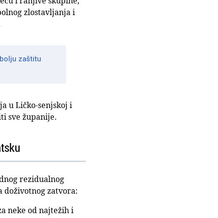
ecu i ranjive skupine,
olnog zlostavljanja i
.
olju zaštitu
ja u Ličko-senjskoj i
ti sve županije.
atsku
odnog rezidualnog
 doživotnog zatvora:
a neke od najtežih i