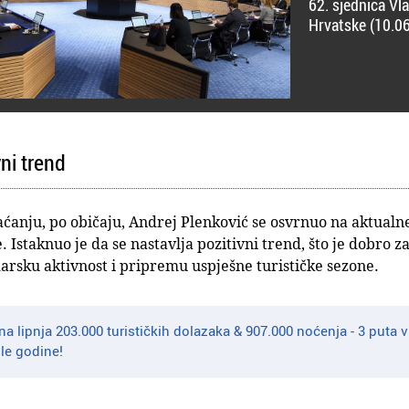
62. sjednica Vl
Hrvatske (10.06
vni trend
nju, po običaju, Andrej Plenković se osvrnuo na aktualne
 Istaknuo je da se nastavlja pozitivni trend, što je dobro za
darsku aktivnost i pripremu uspješne turističke sezone.
na lipnja 203.000 turističkih dolazaka & 907.000 noćenja - 3 puta v
le godine!