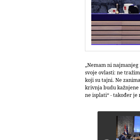
„Nemam ni najmanjeg ra
svoje ovlasti: ne traži
koji su tajni. Ne zani
krivnja budu kažnjene 
ne isplati“ - također j