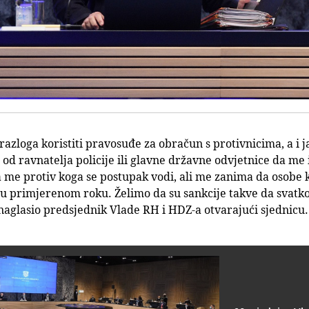
zloga koristiti pravosuđe za obračun s protivnicima, a i 
m od ravnatelja policije ili glavne državne odvjetnice da me
ma me protiv koga se postupak vodi, ali me zanima da osobe
u primjerenom roku. Želimo da su sankcije takve da svatko
e naglasio predsjednik Vlade RH i HDZ-a otvarajući sjednicu.