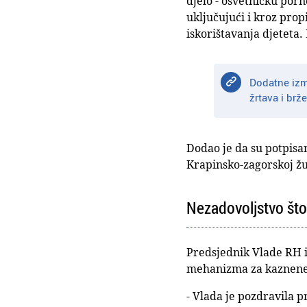
djelo - osvetničku porn
uključujući i kroz prop
iskorištavanja djeteta.
Dodatne izm
žrtava i brž
Dodao je da su potpisan
Krapinsko-zagorskoj žup
Nezadovoljstvo što 
Predsjednik Vlade RH 
mehanizma za kaznene 
- Vlada je pozdravila 