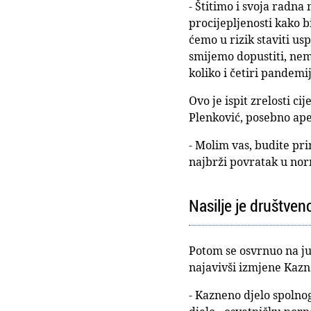
- Štitimo i svoja radna
procijepljenosti kako 
ćemo u rizik staviti us
smijemo dopustiti, nem
koliko i četiri pandemij
Ovo je ispit zrelosti c
Plenković, posebno ape
- Molim vas, budite pri
najbrži povratak u nor
Nasilje je društven
Potom se osvrnuo na juč
najavivši izmjene Kazn
- Kazneno djelo spolno