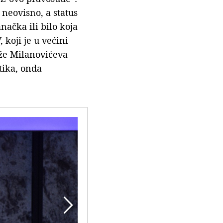
 neovisno, a status
načka ili bilo koja
 koji je u većini
aže Milanovićeva
tika, onda
