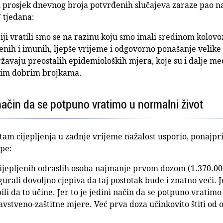
dni prosjek dnevnog broja potvrđenih slučajeva zaraze pao na
7 tjedana:
iji vratili smo se na razinu koju smo imali sredinom kolovoz
enih i imunih, ljepše vrijeme i odgovorno ponašanje velike
ržavaju preostalih epidemioloških mjera, koje su i dalje m
 tim dobrim brojkama.
i način da se potpuno vratimo u normalni život
ritam cijepljenja u zadnje vrijeme nažalost usporio, ponajpr
epe:
jepljenih odraslih osoba najmanje prvom dozom (1.370.000
gurali dovoljno cjepiva da taj postotak bude i znatno veći.
epili da to učine. Jer to je jedini način da se potpuno vratimo
stveno-zaštitne mjere. Već prva doza učinkovito štiti od o