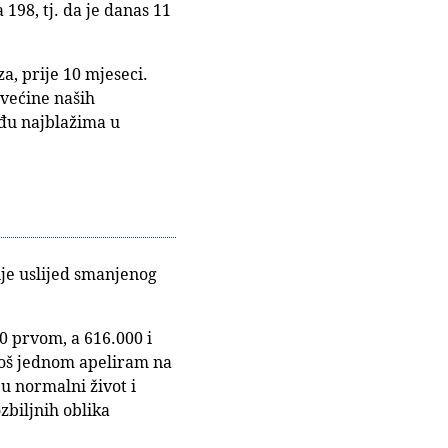
 198, tj. da je danas 11
a, prije 10 mjeseci.
 većine naših
eđu najblažima u
ije uslijed smanjenog
 prvom, a 616.000 i
 Još jednom apeliram na
 u normalni život i
zbiljnih oblika