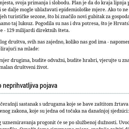
 mjesta, svoja primanja i slobodu. Plan je da do kraja lipnj
bi se dalje mogle ublažavati epidemiološke mjere. Ako to n
pjeh turističke sezone, što bi značilo novi gubitak za gospod
amo taj luksuz. Pogodila su nas i dva potresa, što je Hrvat
e - 129 milijardi direktnih šteta.
ijelog društva, svih nas zajedno, koliko nas god ima - napom
lirajući na mlade:
mjer drugima, budite odvažni, budite hrabri, vjerujte u znano
malan društveni život.
o neprihvatljiva pojava
erašnji sastanak s udrugama koje se bave zaštitom žrtava na
enog zakona, koje su jedna od točaka na današnjoj sjednici:
g uznemiravanja progonit će se po službenoj dužnosti. Uv