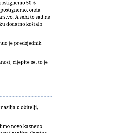
a postignemo 50%
e postignemo, onda
arstvo. A sebi to sad ne
sku dodatno koštalo
enuo je predsjednik
st, cijepite se, to je
silja u obitelji,
odimo novo kazneno