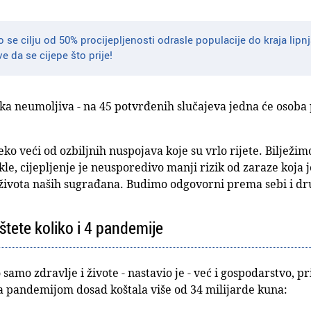
 se cilju od 50% procijepljenosti odrasle populacije do kraja lipn
 da se cijepe što prije!
tika neumoljiva - na 45 potvrđenih slučajeva jedna će osob
aleko veći od ozbiljnih nuspojava koje su vrlo rijete. Biljež
kle, cijepljenje je neusporedivo manji rizik od zaraze koja j
0 života naših sugrađana. Budimo odgovorni prema sebi i d
 štete koliko i 4 pandemije
 samo zdravlje i živote - nastavio je - već i gospodarstvo,
a pandemijom dosad koštala više od 34 milijarde kuna: