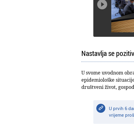

Nastavlja se poziti
U svome uvodnom obraća
epidemiološke situacije.
društveni život, gospo
U prvih 6 da
vrijeme proš