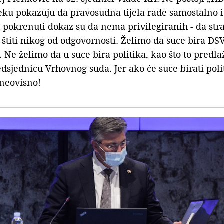
ijeku pokazuju da pravosudna tijela rade samostalno i
u pokrenuti dokaz su da nema privilegiranih - da stra
štiti nikog od odgovornosti. Želimo da suce bira DSV,
. Ne želimo da u suce bira politika, kao što to predl
dsjednicu Vrhovnog suda. Jer ako će suce birati poli
 neovisno!