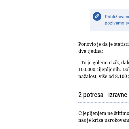
Približavamo
pozivamo sve
Ponovio je da je statis
dva tjedna:
- To je golemi rizik, d
100.000 cijepljenih. Da
nažalost, više od 8.10
2 potresa - izravne
Cijepljenjem ne štitimo
nas je kriza uzrokovan