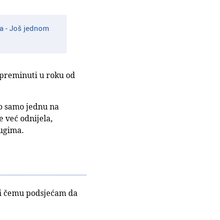
ja - Još jednom
a preminuti u roku od
imo samo jednu na
e već odnijela,
rugima.
 pri čemu podsjećam da