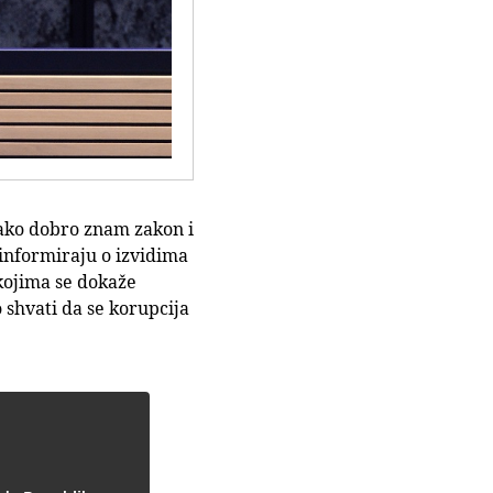
jako dobro znam zakon i
 informiraju o izvidima
 kojima se dokaže
 shvati da se korupcija