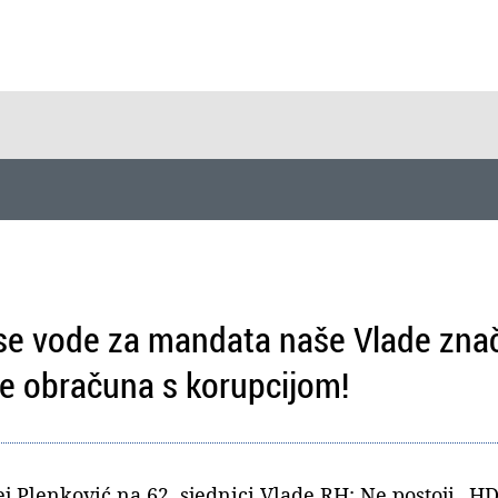
 se vode za mandata naše Vlade zn
me obračuna s korupcijom!
 Plenković na 62. sjednici Vlade RH: Ne postoji „H