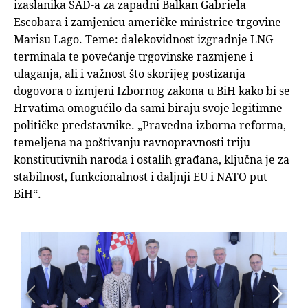
izaslanika SAD-a za zapadni Balkan Gabriela
Escobara i zamjenicu američke ministrice trgovine
Marisu Lago. Teme: dalekovidnost izgradnje LNG
terminala te povećanje trgovinske razmjene i
ulaganja, ali i važnost što skorijeg postizanja
dogovora o izmjeni Izbornog zakona u BiH kako bi se
Hrvatima omogućilo da sami biraju svoje legitimne
političke predstavnike. „Pravedna izborna reforma,
temeljena na poštivanju ravnopravnosti triju
konstitutivnih naroda i ostalih građana, ključna je za
stabilnost, funkcionalnost i daljnji EU i NATO put
BiH“.

