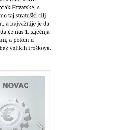
orak Hrvatske, s
o taj strateški cilj
, a najvažnije je da
da će nas 1. siječnja
ani, a potom u
 bez velikih troškova.
