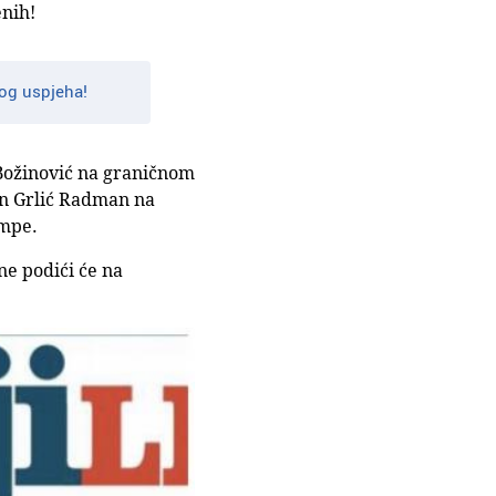
enih!
og uspjeha!
 Božinović na graničnom
an Grlić Radman na
ampe.
ne podići će na