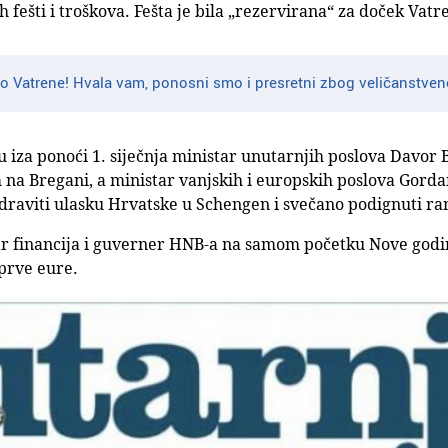
h fešti i troškova. Fešta je bila „rezervirana“ za doček Vatr
o Vatrene! Hvala vam, ponosni smo i presretni zbog veličanstven
tu iza ponoći 1. siječnja ministar unutarnjih poslova Davor
m na Bregani, a ministar vanjskih i europskih poslova Gord
draviti ulasku Hrvatske u Schengen i svečano podignuti r
ar financija i guverner HNB-a na samom početku Nove godi
prve eure.