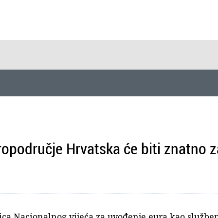
opodručje Hrvatska će biti znatno za
nica Nacionalnog vijeća za uvođenje eura kao službe