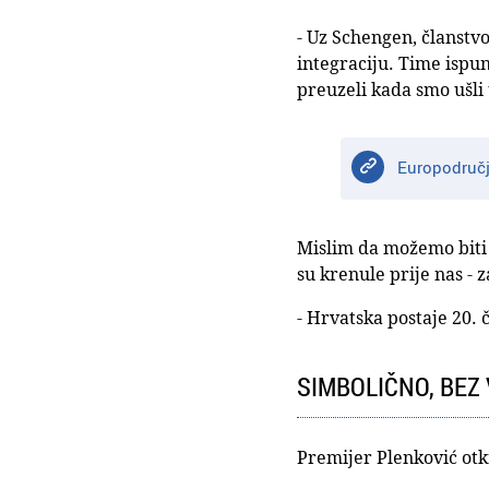
- Uz Schengen, članstv
integraciju. Time ispu
preuzeli kada smo ušli
Europodručje
Mislim da možemo biti i
su krenule prije nas - z
- Hrvatska postaje 20. 
SIMBOLIČNO, BEZ 
Premijer Plenković otkr