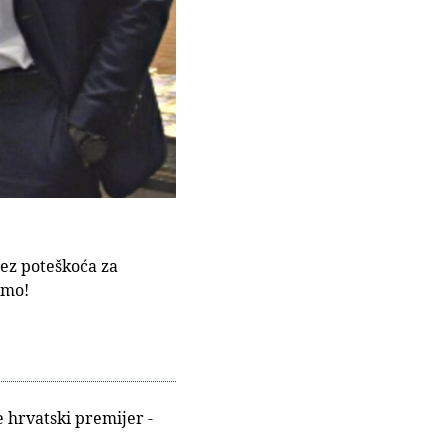
bez poteškoća za
amo!
e hrvatski premijer -