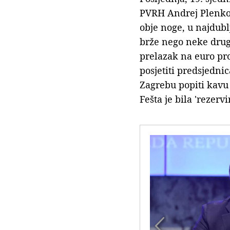
PVRH Andrej Plenkov
obje noge, u najdublj
brže nego neke druge
prelazak na euro pro
posjetiti predsjedni
Zagrebu popiti kavu i
Fešta je bila 'rezerv
