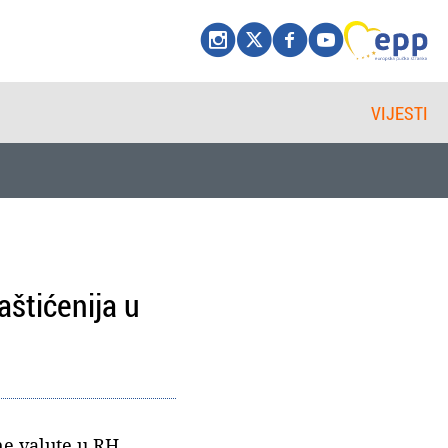
VIJESTI
štićenija u
ne valute u RH.