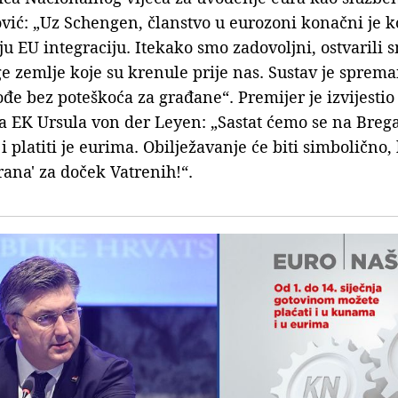
ić: „Uz Schengen, članstvo u eurozoni konačni je k
u EU integraciju. Itekako smo zadovoljni, ostvarili sm
 zemlje koje su krenule prije nas. Sustav je spreman
đe bez poteškoća za građane“. Premijer je izvijestio 
ca EK Ursula von der Leyen: „Sastat ćemo se na Breg
 platiti je eurima. Obilježavanje će biti simbolično,
irana' za doček Vatrenih!“.