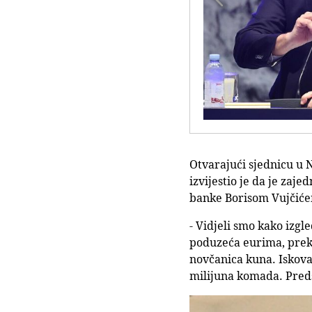
Otvarajući sjednicu u N
izvijestio je da je z
banke Borisom Vujčiće
- Vidjeli smo kako izg
poduzeća eurima, preko
novčanica kuna. Iskova
milijuna komada. Preds