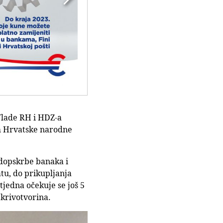
 Vlade RH i HDZ-a
om Hrvatske narodne
edopskrbe banaka i
tu, do prikupljanja
jedna očekuje se još 5
 krivotvorina.