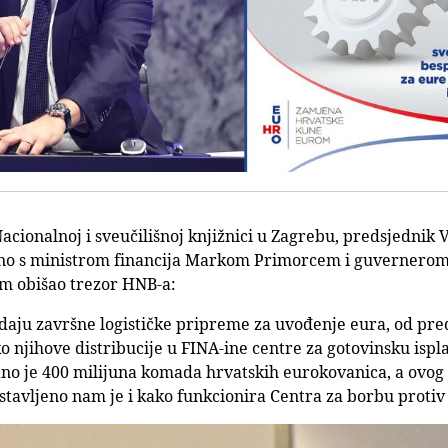
acionalnoj i sveučilišnoj knjižnici u Zagrebu, predsjednik
ajedno s ministrom financija Markom Primorcem i guverner
m obišao trezor HNB-a:
ledaju završne logističke pripreme za uvođenje eura, od pr
 njihove distribucije u FINA-ine centre za gotovinsku ispla
no je 400 milijuna komada hrvatskih eurokovanica, a ovog t
tavljeno nam je i kako funkcionira Centra za borbu protiv