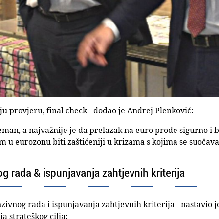
u provjeru, final check - dodao je Andrej Plenković:
eman, a najvažnije je da prelazak na euro prođe sigurno i 
om u eurozonu biti zaštićeniji u krizama s kojima se suočav
g rada & ispunjavanja zahtjevnih kriterija
nzivnog rada i ispunjavanja zahtjevnih kriterija - nastavio j
 strateškog cilja: