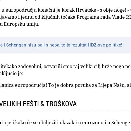
o u europodručju konačni je korak Hrvatske - s obje noge! -
njavamo i jednu od ključnih točaka Programa rada Vlade RH
 u Europsku uniju.
 i Schengen nisu pali s neba, to je rezultat HDZ-ove politike!
tekako zadovoljni, ostvarili smo taj veliki cilj brže nego n
aključio je:
članica europodručja! To je dobra poruka za Lijepa Našu, al
VELIKIH FEŠTI & TROŠKOVA
io je i kako će se obilježiti ulazak i u eurozonu i u Schenge