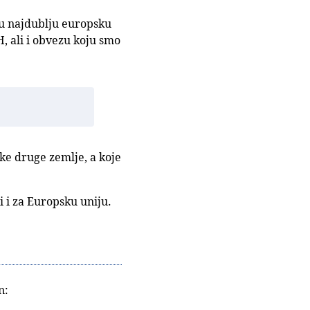
 u najdublju europsku
, ali i obvezu koju smo
eke druge zemlje, a koje
i i za Europsku uniju.
n: