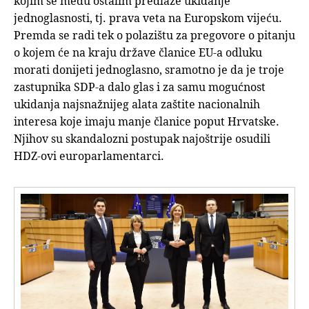
kojim se među ostalim predlaže ukidanje
jednoglasnosti, tj. prava veta na Europskom vijeću.
Premda se radi tek o polazištu za pregovore o pitanju
o kojem će na kraju države članice EU-a odluku
morati donijeti jednoglasno, sramotno je da je troje
zastupnika SDP-a dalo glas i za samu mogućnost
ukidanja najsnažnijeg alata zaštite nacionalnih
interesa koje imaju manje članice poput Hrvatske.
Njihov su skandalozni postupak najoštrije osudili
HDZ-ovi europarlamentarci.