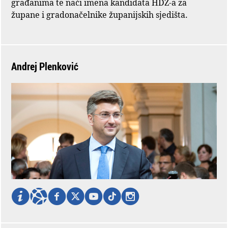
građanima te naći imena kandidata HDZ-a za
župane i gradonačelnike županijskih sjedišta.
Andrej Plenković