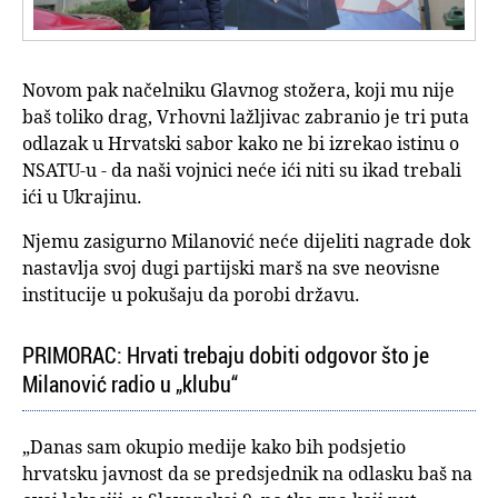
Novom pak načelniku Glavnog stožera, koji mu nije
baš toliko drag, Vrhovni lažljivac zabranio je tri puta
odlazak u Hrvatski sabor kako ne bi izrekao istinu o
NSATU-u - da naši vojnici neće ići niti su ikad trebali
ići u Ukrajinu.
Njemu zasigurno Milanović neće dijeliti nagrade dok
nastavlja svoj dugi partijski marš na sve neovisne
institucije u pokušaju da porobi državu.
PRIMORAC: Hrvati trebaju dobiti odgovor što je
Milanović radio u „klubu“
„Danas sam okupio medije kako bih podsjetio
hrvatsku javnost da se predsjednik na odlasku baš na