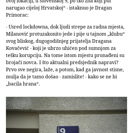
ovoj lokaciji, u Slovenskoj 9, po tko zna koji put
narugao cijeloj Hrvatskoj“ - istaknuo je Dragan
Primorac:
- Usred lockdowna, dok ljudi strepe za radna mjesta,
Milanović protuzakonito jede i pije u tajnom „klubu“
svog bliskog, dugogodišnjeg prijatelja Dragana
Kovačević - koji je ubrzo uhićen pod sumnjom za
tešku korupciju. Na tome istom mjestu pronađeni su
brojači novca. I što aktualni predsjednik napravi?
Prvo sve negira, laže, a potom, kad ga javnost stisne,
mulja da je tamo došao - zamislite! - kako se ne bi
„bacila hrana“.