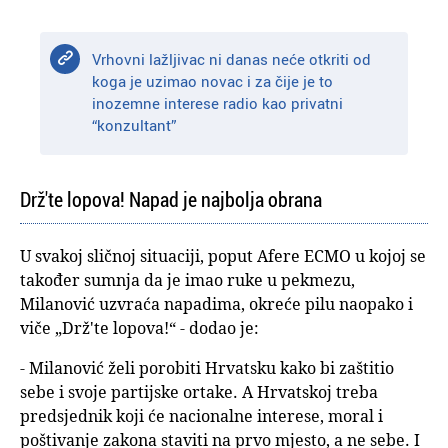
Vrhovni lažljivac ni danas neće otkriti od
koga je uzimao novac i za čije je to
inozemne interese radio kao privatni
“konzultant”
Drž'te lopova! Napad je najbolja obrana
U svakoj sličnoj situaciji, poput Afere ECMO u kojoj se
također sumnja da je imao ruke u pekmezu,
Milanović uzvraća napadima, okreće pilu naopako i
viče „Drž'te lopova!“ - dodao je:
- Milanović želi porobiti Hrvatsku kako bi zaštitio
sebe i svoje partijske ortake. A Hrvatskoj treba
predsjednik koji će nacionalne interese, moral i
poštivanje zakona staviti na prvo mjesto, a ne sebe. I