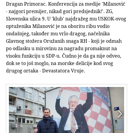
Dragan Primorac. Konferencija za medije 'Milanović
- najgori premijer, nikad gori predsjednik!'. ZG,
Slovenska ulica 9. U 'klub' najdražeg mu USKOK-ovog
optuženika Milanović je na oboritu ribu vodio
ondašnjeg, također mu vrlo dragog, načelnika
Glavnog stožera Oružanih snaga RH - koji je odmah
po odlasku u mirovinu za nagradu promaknut na
visoku funkciju u SDP-u. Čudno je da ga nije odveo,
dok se to još moglo, na morske delicije kod svog
drugog ortaka - Devastatora Vruje.

