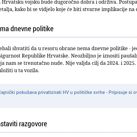
za Hrvatsku vojsku bude dugoročno dobra i održiva. Postu
talja, kako bi se vidjelo koje će biti stvarne implikacije n
ma dnevne politike
rebali shvatiti da u resoru obrane nema dnevne politike - jed
igurnost Republike Hrvatske. Neozbiljno je iznositi paušal
ja nam se trenutačno nude. Nije valjda cilj da 2024. i 2025
ožiti u ta vozila.
ajnički pokušava privatizirati HV u političke svrhe - Pripisuje si ov
taviti razgovore