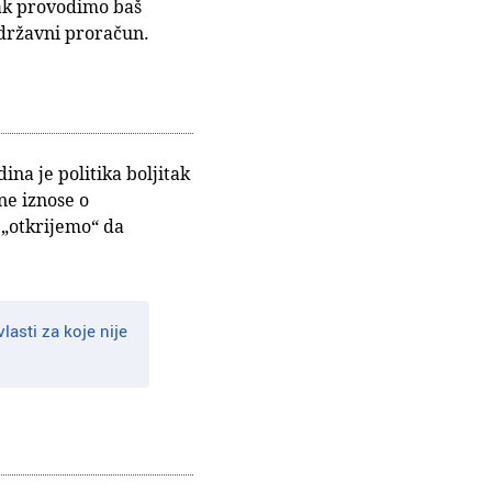
pak provodimo baš
a državni proračun.
ina je politika boljitak
ne iznose o
. „otkrijemo“ da
lasti za koje nije