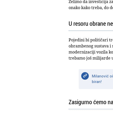
Želimo da investicija 
onako kako treba, do de
U resoru obrane ne
Pojedini bi političari t
obrambenog sustava i s
modernizaciji vozila ko
trebamo još milijarde ul
Milanović oč
biran!
Zasigurno ćemo nas