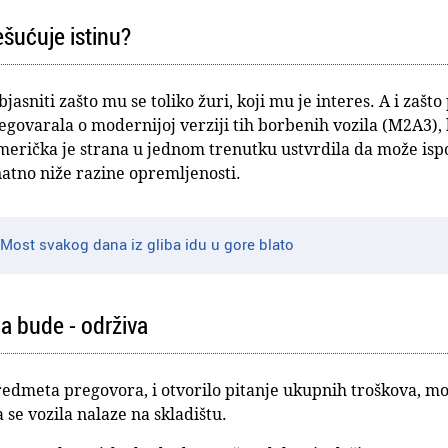
ešućuje istinu?
jasniti zašto mu se toliko žuri, koji mu je interes. A i zašt
govarala o modernijoj verziji tih borbenih vozila (M2A3), k
američka je strana u jednom trenutku ustvrdila da može ispo
atno niže razine opremljenosti.
Most svakog dana iz gliba idu u gore blato
ja bude - održiva
dmeta pregovora, i otvorilo pitanje ukupnih troškova, mo
a se vozila nalaze na skladištu.