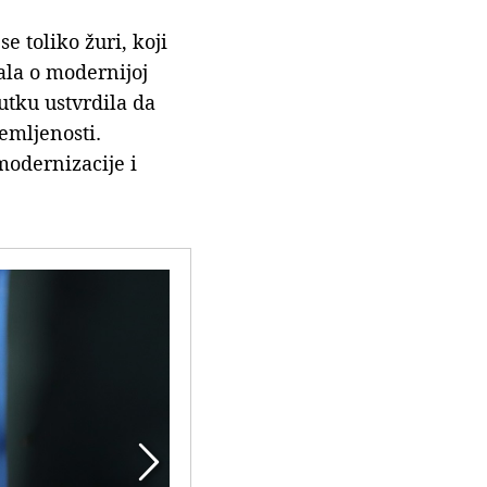
e toliko žuri, koji
ala o modernijoj
utku ustvrdila da
emljenosti.
modernizacije i
