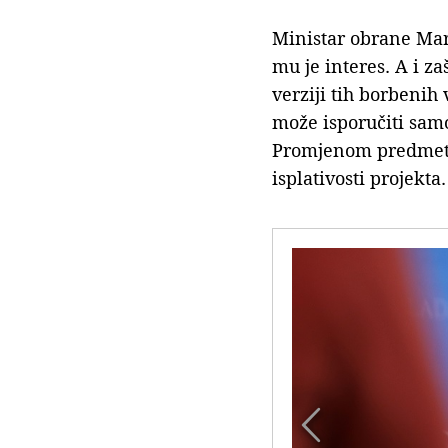
Ministar obrane Mari
mu je interes. A i z
verziji tih borbenih
može isporučiti samo
Promjenom predmeta 
isplativosti projekta.
