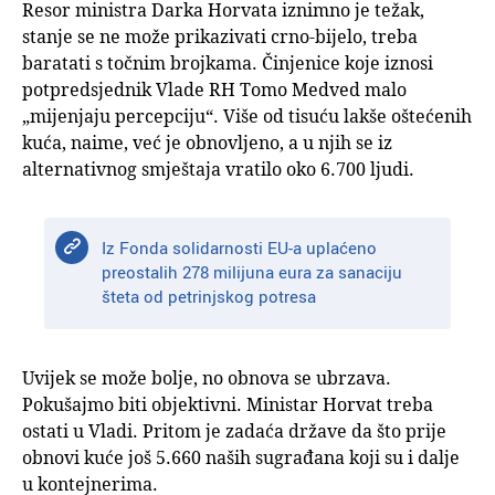
Resor ministra Darka Horvata iznimno je težak,
stanje se ne može prikazivati crno-bijelo, treba
baratati s točnim brojkama. Činjenice koje iznosi
potpredsjednik Vlade RH Tomo Medved malo
„mijenjaju percepciju“. Više od tisuću lakše oštećenih
kuća, naime, već je obnovljeno, a u njih se iz
alternativnog smještaja vratilo oko 6.700 ljudi.
Iz Fonda solidarnosti EU-a uplaćeno
preostalih 278 milijuna eura za sanaciju
šteta od petrinjskog potresa
Uvijek se može bolje, no obnova se ubrzava.
Pokušajmo biti objektivni. Ministar Horvat treba
ostati u Vladi. Pritom je zadaća države da što prije
obnovi kuće još 5.660 naših sugrađana koji su i dalje
u kontejnerima.