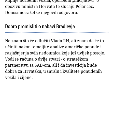
kupnje borbenih vozila, oporbenu „inicijativu“ o
opozivu ministra Horvata te slučaju Polančec.
Donosimo sažetke njegovih odgovora:
Dobro promisliti o nabavi Bradleyja
Ne znam što će odlučiti Vlada RH, ali znam da će to
učiniti nakon temeljite analize američke ponude i
razjašnjenja svih nedoumica koje još uvijek postoje.
Vodi se računa o dvije stvari - o strateškom
partnerstvu sa SAD-om, ali i da investicija bude
dobra za Hrvatsku, u smislu i kvalitete ponuđenih
vozila i cijene.