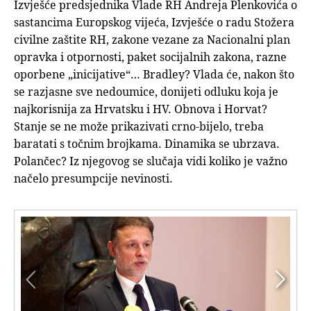
Izvješće predsjednika Vlade RH Andreja Plenkovića o
sastancima Europskog vijeća, Izvješće o radu Stožera
civilne zaštite RH, zakone vezane za Nacionalni plan
opravka i otpornosti, paket socijalnih zakona, razne
oporbene „inicijative“… Bradley? Vlada će, nakon što
se razjasne sve nedoumice, donijeti odluku koja je
najkorisnija za Hrvatsku i HV. Obnova i Horvat?
Stanje se ne može prikazivati crno-bijelo, treba
baratati s točnim brojkama. Dinamika se ubrzava.
Polančec? Iz njegovog se slučaja vidi koliko je važno
načelo presumpcije nevinosti.

