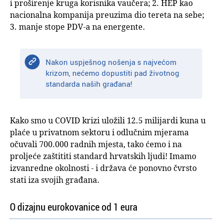
i proširenje kruga korisnika vaučera; 2. HEP kao
nacionalna kompanija preuzima dio tereta na sebe;
3. manje stope PDV-a na energente.
Nakon uspješnog nošenja s najvećom
krizom, nećemo dopustiti pad životnog
standarda naših građana!
Kako smo u COVID krizi uložili 12.5 milijardi kuna u
plaće u privatnom sektoru i odlučnim mjerama
očuvali 700.000 radnih mjesta, tako ćemo i na
proljeće zaštititi standard hrvatskih ljudi! Imamo
izvanredne okolnosti - i država će ponovno čvrsto
stati iza svojih građana.
O dizajnu eurokovanice od 1 eura