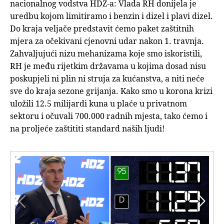
nacionalnog vodstva HDZ-a: Vlada RH donijela je
uredbu kojom limitiramo i benzin i dizel i plavi dizel.
Do kraja veljače predstavit ćemo paket zaštitnih
mjera za očekivani cjenovni udar nakon 1. travnja.
Zahvaljujući nizu mehanizama koje smo iskoristili,
RH je među rijetkim državama u kojima dosad nisu
poskupjeli ni plin ni struja za kućanstva, a niti neće
sve do kraja sezone grijanja. Kako smo u korona krizi
uložili 12.5 milijardi kuna u plaće u privatnom
sektoru i očuvali 700.000 radnih mjesta, tako ćemo i
na proljeće zaštititi standard naših ljudi!

