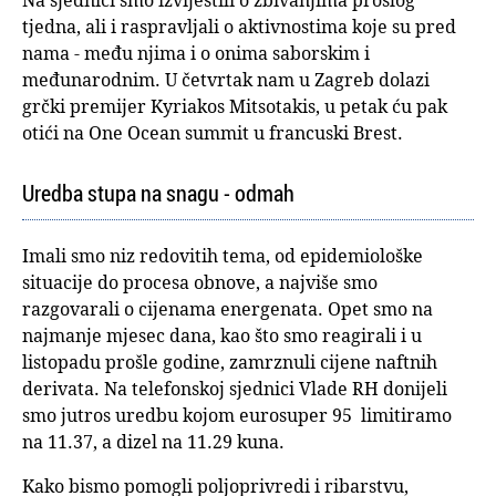
Na sjednici smo izvijestili o zbivanjima prošlog
tjedna, ali i raspravljali o aktivnostima koje su pred
nama - među njima i o onima saborskim i
međunarodnim. U četvrtak nam u Zagreb dolazi
grčki premijer Kyriakos Mitsotakis, u petak ću pak
otići na One Ocean summit u francuski Brest.
Uredba stupa na snagu - odmah
Imali smo niz redovitih tema, od epidemiološke
situacije do procesa obnove, a najviše smo
razgovarali o cijenama energenata. Opet smo na
najmanje mjesec dana, kao što smo reagirali i u
listopadu prošle godine, zamrznuli cijene naftnih
derivata. Na telefonskoj sjednici Vlade RH donijeli
smo jutros uredbu kojom eurosuper 95 limitiramo
na 11.37, a dizel na 11.29 kuna.
Kako bismo pomogli poljoprivredi i ribarstvu,