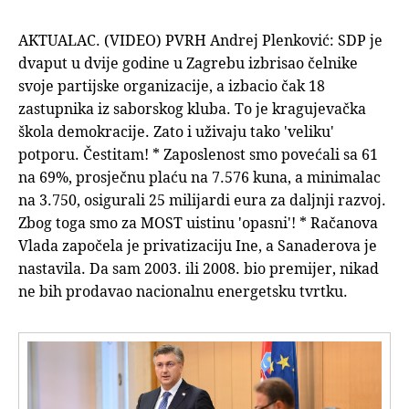
AKTUALAC. (VIDEO) PVRH Andrej Plenković: SDP je
dvaput u dvije godine u Zagrebu izbrisao čelnike
svoje partijske organizacije, a izbacio čak 18
zastupnika iz saborskog kluba. To je kragujevačka
škola demokracije. Zato i uživaju tako 'veliku'
potporu. Čestitam! * Zaposlenost smo povećali sa 61
na 69%, prosječnu plaću na 7.576 kuna, a minimalac
na 3.750, osigurali 25 milijardi eura za daljnji razvoj.
Zbog toga smo za MOST uistinu 'opasni'! * Račanova
Vlada započela je privatizaciju Ine, a Sanaderova je
nastavila. Da sam 2003. ili 2008. bio premijer, nikad
ne bih prodavao nacionalnu energetsku tvrtku.