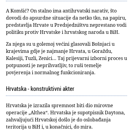
A Komšić? On stalno ima antihrvatski narativ, što
dovodi do apsurdne situacije da netko tko, na papiru,
predstavlja Hrvate u Predsjedništvu neprestano vodi
politiku protiv Hrvatske i hrvatskog naroda u BiH.
Za njega su u golemoj većini glasovali Bošnjaci u
krajevima gdje je najmanje Hrvata, u Goraždu,
Kalesiji, Tuzli, Zenici… Taj prijevarni izborni proces u
potpunosti je neprihvatljiv, to ruši temelje
povjerenja i normalnog funkcioniranja.
Hrvatska - konstruktivni akter
Hrvatska je izrazila spremnost biti dio mirovne
operacije „Althea“. Hrvatska je supotpisnik Daytona,
zahvaljujući Hrvatskoj došlo je do oslobađanja
teritorija u BiH i, u konačnici, do mira.