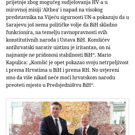
prijetnje zbog mogućeg sudjelovanja HV-a u
mirovnoj misiji 'Althea' i napad na visokog
predstavnika na Vijeću sigurnosti UN-a pokazuju da u
Sarajevu još nema političke volje da BiH skladno
funkcionira, na temelju ravnopravnosti svih
konstitutivnih naroda i Ustava BiH. Komšićev
antihrvatski narativ uistinu je iritantan, on ni
najmanje ne pridonosi stabilnosti BiH“. Mario
Kapulica: „Komšić je opet pokazao svoju netrpeljivost
i prema Hrvatima u BiH i prema RH. No uvjereni
smo da više nikad neće moći hrvatskom narodu
preoteti mjesto u Predsjedništvu BiH“.

