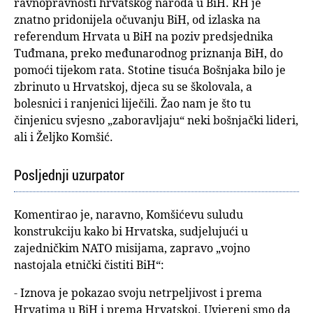
ravnopravnosti hrvatskog naroda u BiH. RH je
znatno pridonijela očuvanju BiH, od izlaska na
referendum Hrvata u BiH na poziv predsjednika
Tuđmana, preko međunarodnog priznanja BiH, do
pomoći tijekom rata. Stotine tisuća Bošnjaka bilo je
zbrinuto u Hrvatskoj, djeca su se školovala, a
bolesnici i ranjenici liječili. Žao nam je što tu
činjenicu svjesno „zaboravljaju“ neki bošnjački lideri,
ali i Željko Komšić.
Posljednji uzurpator
Komentirao je, naravno, Komšićevu suludu
konstrukciju kako bi Hrvatska, sudjelujući u
zajedničkim NATO misijama, zapravo „vojno
nastojala etnički čistiti BiH“:
- Iznova je pokazao svoju netrpeljivost i prema
Hrvatima u BiH i prema Hrvatskoj. Uvjereni smo da