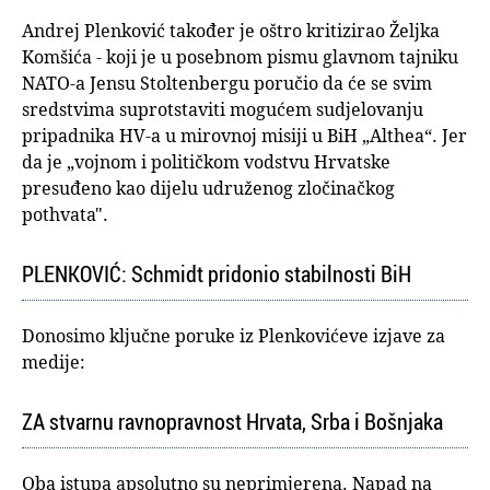
Andrej Plenković također je oštro kritizirao Željka
Komšića - koji je u posebnom pismu glavnom tajniku
NATO-a Jensu Stoltenbergu poručio da će se svim
sredstvima suprotstaviti mogućem sudjelovanju
pripadnika HV-a u mirovnoj misiji u BiH „Althea“. Jer
da je „vojnom i političkom vodstvu Hrvatske
presuđeno kao dijelu udruženog zločinačkog
pothvata".
PLENKOVIĆ: Schmidt pridonio stabilnosti BiH
Donosimo ključne poruke iz Plenkovićeve izjave za
medije:
ZA stvarnu ravnopravnost Hrvata, Srba i Bošnjaka
Oba istupa apsolutno su neprimjerena. Napad na