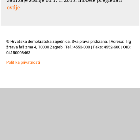
Sadržaje starije od 1. 1. 2019. možete pregledati
ovdje
© Hrvatska demokratska zajednica. Sva prava pridržana. | Adresa: Trg
žrtava fašizma 4, 10000 Zagreb | Tel.: 4553-000 | Faks: 4552-600 | OIB:
04150008463
Politika privatnosti