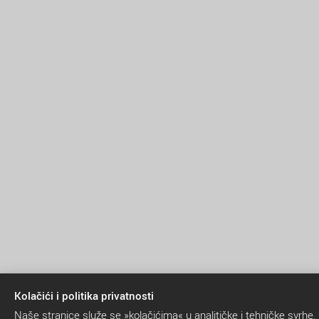
Kolačići i politika privatnosti
Naše stranice služe se »kolačićima« u analitičke i tehničke svrhe.