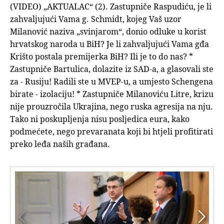
(VIDEO) „AKTUALAC“ (2). Zastupniče Raspudiću, je li
zahvaljujući Vama g. Schmidt, kojeg Vaš uzor
Milanović naziva „svinjarom“, donio odluke u korist
hrvatskog naroda u BiH? Je li zahvaljujući Vama gđa
Krišto postala premijerka BiH? Ili je to do nas? *
Zastupniče Bartulica, dolazite iz SAD-a, a glasovali ste
za - Rusiju! Radili ste u MVEP-u, a umjesto Schengena
birate - izolaciju! * Zastupniče Milanoviću Litre, krizu
nije prouzročila Ukrajina, nego ruska agresija na nju.
Tako ni poskupljenja nisu posljedica eura, kako
podmećete, nego prevaranata koji bi htjeli profitirati
preko leđa naših građana.

