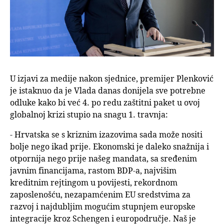
U izjavi za medije nakon sjednice, premijer Plenković
je istaknuo da je Vlada danas donijela sve potrebne
odluke kako bi već 4. po redu zaštitni paket u ovoj
globalnoj krizi stupio na snagu 1. travnja:
- Hrvatska se s kriznim izazovima sada može nositi
bolje nego ikad prije. Ekonomski je daleko snažnija i
otpornija nego prije našeg mandata, sa sređenim
javnim financijama, rastom BDP-a, najvišim
kreditnim rejtingom u povijesti, rekordnom
zaposlenošću, nezapamćenim EU sredstvima za
razvoj i najdubljim mogućim stupnjem europske
integracije kroz Schengen i europodručje. Naš je