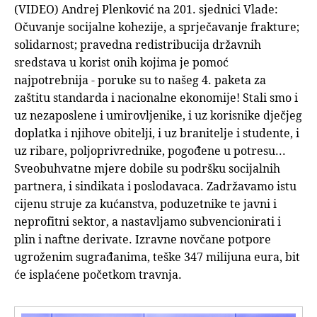
(VIDEO) Andrej Plenković na 201. sjednici Vlade:
Očuvanje socijalne kohezije, a sprječavanje frakture;
solidarnost; pravedna redistribucija državnih
sredstava u korist onih kojima je pomoć
najpotrebnija - poruke su to našeg 4. paketa za
zaštitu standarda i nacionalne ekonomije! Stali smo i
uz nezaposlene i umirovljenike, i uz korisnike dječjeg
doplatka i njihove obitelji, i uz branitelje i studente, i
uz ribare, poljoprivrednike, pogođene u potresu...
Sveobuhvatne mjere dobile su podršku socijalnih
partnera, i sindikata i poslodavaca. Zadržavamo istu
cijenu struje za kućanstva, poduzetnike te javni i
neprofitni sektor, a nastavljamo subvencionirati i
plin i naftne derivate. Izravne novčane potpore
ugroženim sugrađanima, teške 347 milijuna eura, bit
će isplaćene početkom travnja.