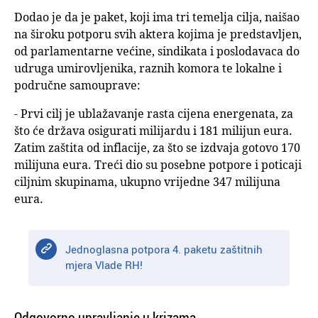
Dodao je da je paket, koji ima tri temelja cilja, naišao
na široku potporu svih aktera kojima je predstavljen,
od parlamentarne većine, sindikata i poslodavaca do
udruga umirovljenika, raznih komora te lokalne i
područne samouprave:
- Prvi cilj je ublažavanje rasta cijena energenata, za
što će država osigurati milijardu i 181 milijun eura.
Zatim zaštita od inflacije, za što se izdvaja gotovo 170
milijuna eura. Treći dio su posebne potpore i poticaji
ciljnim skupinama, ukupno vrijedne 347 milijuna
eura.
Jednoglasna potpora 4. paketu zaštitnih
mjera Vlade RH!
Odgovorno upravljanje u krizama