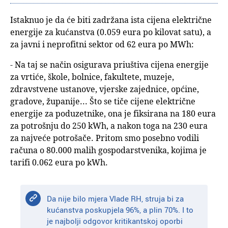
Istaknuo je da će biti zadržana ista cijena električne
energije za kućanstva (0.059 eura po kilovat satu), a
za javni i neprofitni sektor od 62 eura po MWh:
- Na taj se način osigurava priuštiva cijena energije
za vrtiće, škole, bolnice, fakultete, muzeje,
zdravstvene ustanove, vjerske zajednice, općine,
gradove, županije... Što se tiče cijene električne
energije za poduzetnike, ona je fiksirana na 180 eura
za potrošnju do 250 kWh, a nakon toga na 230 eura
za najveće potrošače. Pritom smo posebno vodili
računa o 80.000 malih gospodarstvenika, kojima je
tarifi 0.062 eura po kWh.
Da nije bilo mjera Vlade RH, struja bi za
kućanstva poskupjela 96%, a plin 70%. I to
je najbolji odgovor kritikantskoj oporbi