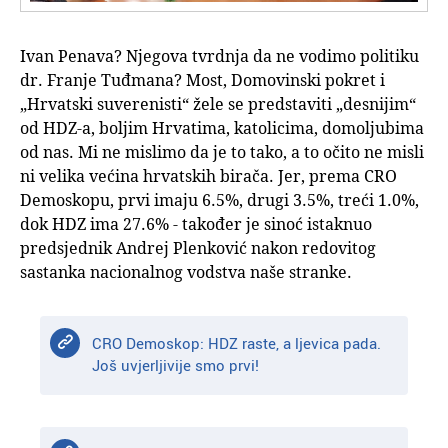
Ivan Penava? Njegova tvrdnja da ne vodimo politiku
dr. Franje Tuđmana? Most, Domovinski pokret i
„Hrvatski suverenisti“ žele se predstaviti „desnijim“
od HDZ-a, boljim Hrvatima, katolicima, domoljubima
od nas. Mi ne mislimo da je to tako, a to očito ne misli
ni velika većina hrvatskih birača. Jer, prema CRO
Demoskopu, prvi imaju 6.5%, drugi 3.5%, treći 1.0%,
dok HDZ ima 27.6% - također je sinoć istaknuo
predsjednik Andrej Plenković nakon redovitog
sastanka nacionalnog vodstva naše stranke.
CRO Demoskop: HDZ raste, a ljevica pada.
Još uvjerljivije smo prvi!