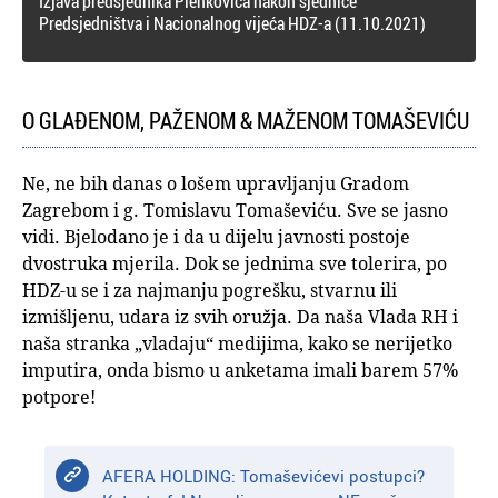
Izjava predsjednika Plenkovića nakon sjednice
Predsjedništva i Nacionalnog vijeća HDZ-a (11.10.2021)
O GLAĐENOM, PAŽENOM & MAŽENOM TOMAŠEVIĆU
Ne, ne bih danas o lošem upravljanju Gradom
Zagrebom i g. Tomislavu Tomaševiću. Sve se jasno
vidi. Bjelodano je i da u dijelu javnosti postoje
dvostruka mjerila. Dok se jednima sve tolerira, po
HDZ-u se i za najmanju pogrešku, stvarnu ili
izmišljenu, udara iz svih oružja. Da naša Vlada RH i
naša stranka „vladaju“ medijima, kako se nerijetko
imputira, onda bismo u anketama imali barem 57%
potpore!
AFERA HOLDING: Tomaševićevi postupci?