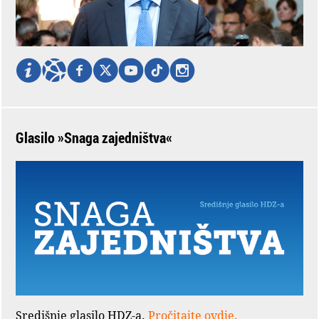
Glasilo »Snaga zajedništva«
Središnje glasilo HDZ-a.
Pročitajte ovdje.