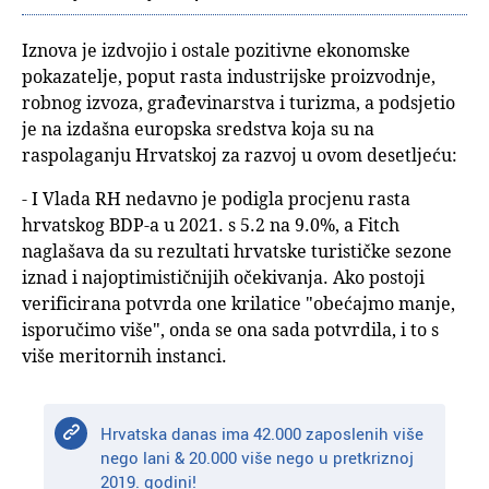
Iznova je izdvojio i ostale pozitivne ekonomske
pokazatelje, poput rasta industrijske proizvodnje,
robnog izvoza, građevinarstva i turizma, a podsjetio
je na izdašna europska sredstva koja su na
raspolaganju Hrvatskoj za razvoj u ovom desetljeću:
- I Vlada RH nedavno je podigla procjenu rasta
hrvatskog BDP-a u 2021. s 5.2 na 9.0%, a Fitch
naglašava da su rezultati hrvatske turističke sezone
iznad i najoptimističnijih očekivanja. Ako postoji
verificirana potvrda one krilatice "obećajmo manje,
isporučimo više", onda se ona sada potvrdila, i to s
više meritornih instanci.
Hrvatska danas ima 42.000 zaposlenih više
nego lani & 20.000 više nego u pretkriznoj
2019. godini!