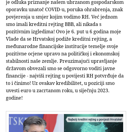
je odluka priznanje našem ubrzanom gospodarskom
oporavku unatoč COVID-u, poruka ohrabrenja, znak
povjerenja u smjer kojim vodimo RH. Već jednom
smo imali kreditni rejting BBB, ali nikada s
pozitivnim izgledima! Ovo je 6. put u 6 godina moje
Vlade da se Hrvatskoj podiže kreditni rejting, a
međunarodne financijske institucije temelje svoje
pozitivne ocjene upravo na političkoj i ekonomskoj
stabilnosti naše zemlje. Preuzimajući upravljanje
državom obvezali smo se odgovorno voditi javne
financije - najviši rejting u povijesti RH potvrđuje da
to i činimo! Uz ovakav kredibilitet, u poziciji smo
uvesti euro u zacrtanom roku, u siječnju 2023.
godine!