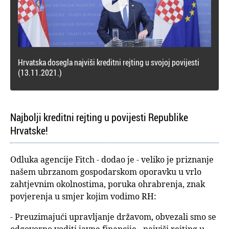
Hrvatska dosegla najviši kreditni rejting u svojoj povijesti
(13.11.2021.)
Najbolji kreditni rejting u povijesti Republike
Hrvatske!
Odluka agencije Fitch - dodao je - veliko je priznanje
našem ubrzanom gospodarskom oporavku u vrlo
zahtjevnim okolnostima, poruka ohrabrenja, znak
povjerenja u smjer kojim vodimo RH:
- Preuzimajući upravljanje državom, obvezali smo se
odgovorno voditi javne financije - najviši rejting u