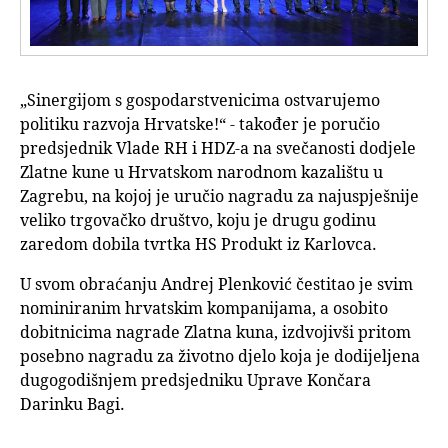
„Sinergijom s gospodarstvenicima ostvarujemo
politiku razvoja Hrvatske!“ - također je poručio
predsjednik Vlade RH i HDZ-a na svečanosti dodjele
Zlatne kune u Hrvatskom narodnom kazalištu u
Zagrebu, na kojoj je uručio nagradu za najuspješnije
veliko trgovačko društvo, koju je drugu godinu
zaredom dobila tvrtka HS Produkt iz Karlovca.
U svom obraćanju Andrej Plenković čestitao je svim
nominiranim hrvatskim kompanijama, a osobito
dobitnicima nagrade Zlatna kuna, izdvojivši pritom
posebno nagradu za životno djelo koja je dodijeljena
dugogodišnjem predsjedniku Uprave Končara
Darinku Bagi.