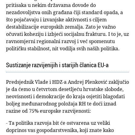
pritisaka u nekim državama dovode do
nezadovoljstva onih građana čiji standard opada, a
što pojačavaju i izvanjske aktivnosti s ciljem
destabilizacije europskih zemalja. Zato je važno
očuvati koheziju i izbjeći socijalnu frakturu. I to je, uz
ravnomjerni regionalni razvoj i već spomenutu
političku stabilnost, nit vodilja svih naših politika.
Sustizanje razvijenijih i starijih članica EU-a
Predsjednik Vlade i HDZ-a Andrej Plenković zaključio
je da ćemo u četvrtom desetljeću hrvatske slobode,
neovisnosti i demokracije do kraja osjetiti blagodati
boljeg međunarodnog položaja RH te doći iznad
razine od 75% europske razvijenosti:
- Ta politika razvoja bit će ostvarena uz veliki
doprinos vas gospodarstvenika, koji znate kako