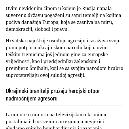
Ovim neviđenim činom u kojem je Rusija napala
suverenu državu pogaženi su sami temelji na kojima
počiva današnja Europa, koja se zasniva na miru,
demokraciji, slobodi i pravu.
Hrvatska najoštrije osuđuje agresiju i izražava svoju
punu potporu ukrajinskom narodu koji u ovim
teškim trenucima još jednom gine za europske
vrijednosti, kao i predsjedniku Zelenskom i
premijeru Šmihalu, koji se sa svojim narodom hrabro
suprotstavljaju ovoj suludoj agresiji.
Ukrajinski branitelji pružaju herojski otpor
nadmoćnijem agresoru
Iz minute u minutu na televizijskim ekranima,
portalima i društvenim mrežama u nevjerici
gledamo snimke bombardiranja i razaranja