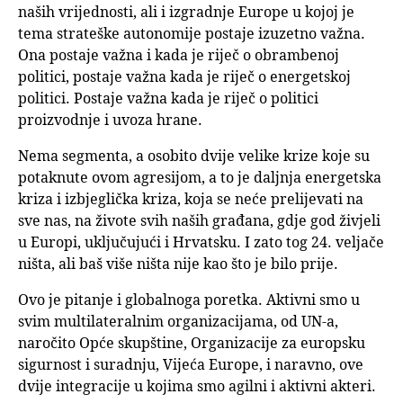
naših vrijednosti, ali i izgradnje Europe u kojoj je
tema strateške autonomije postaje izuzetno važna.
Ona postaje važna i kada je riječ o obrambenoj
politici, postaje važna kada je riječ o energetskoj
politici. Postaje važna kada je riječ o politici
proizvodnje i uvoza hrane.
Nema segmenta, a osobito dvije velike krize koje su
potaknute ovom agresijom, a to je daljnja energetska
kriza i izbjeglička kriza, koja se neće prelijevati na
sve nas, na živote svih naših građana, gdje god živjeli
u Europi, uključujući i Hrvatsku. I zato tog 24. veljače
ništa, ali baš više ništa nije kao što je bilo prije.
Ovo je pitanje i globalnoga poretka. Aktivni smo u
svim multilateralnim organizacijama, od UN-a,
naročito Opće skupštine, Organizacije za europsku
sigurnost i suradnju, Vijeća Europe, i naravno, ove
dvije integracije u kojima smo agilni i aktivni akteri.