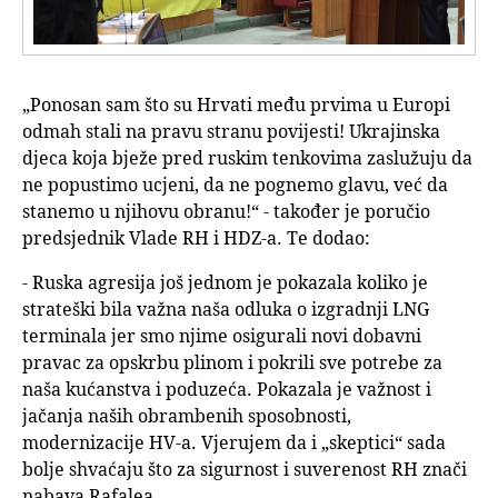
„Ponosan sam što su Hrvati među prvima u Europi
odmah stali na pravu stranu povijesti! Ukrajinska
djeca koja bježe pred ruskim tenkovima zaslužuju da
ne popustimo ucjeni, da ne pognemo glavu, već da
stanemo u njihovu obranu!“ - također je poručio
predsjednik Vlade RH i HDZ-a. Te dodao:
- Ruska agresija još jednom je pokazala koliko je
strateški bila važna naša odluka o izgradnji LNG
terminala jer smo njime osigurali novi dobavni
pravac za opskrbu plinom i pokrili sve potrebe za
naša kućanstva i poduzeća. Pokazala je važnost i
jačanja naših obrambenih sposobnosti,
modernizacije HV-a. Vjerujem da i „skeptici“ sada
bolje shvaćaju što za sigurnost i suverenost RH znači
nabava Rafalea.