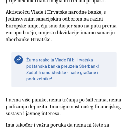
prije nekoliko dana mogla ili trebala propasti.
Aktivnošću Vlade i Hrvatske narodne banke, s
Jedinstvenim sanacijskim odborom na razini
Europske unije, čiji smo dio jer smo na putu prema
europodručju, umjesto likvidacije imamo sanaciju
Sberbanke Hrvatske.
Žurna reakcija Vlade RH: Hrvatska
poštanska banka preuzela Sberbank!
Zaštitili smo štediše - naše građane i
poduzetnike!
I nema više panike, nema trčanja po šalterima, nema
podizanja depozita. Ima sigurnost našeg financijskog
sustava i javnog interesa.
Ima također i važna poruka da nema ni štete za