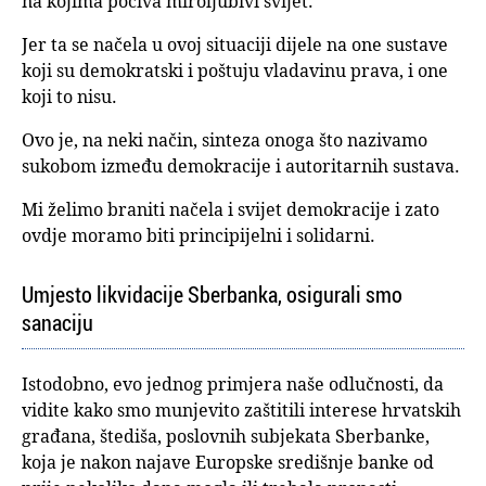
na kojima počiva miroljubivi svijet.
Jer ta se načela u ovoj situaciji dijele na one sustave
koji su demokratski i poštuju vladavinu prava, i one
koji to nisu.
Ovo je, na neki način, sinteza onoga što nazivamo
sukobom između demokracije i autoritarnih sustava.
Mi želimo braniti načela i svijet demokracije i zato
ovdje moramo biti principijelni i solidarni.
Umjesto likvidacije Sberbanka, osigurali smo
sanaciju
Istodobno, evo jednog primjera naše odlučnosti, da
vidite kako smo munjevito zaštitili interese hrvatskih
građana, štediša, poslovnih subjekata Sberbanke,
koja je nakon najave Europske središnje banke od