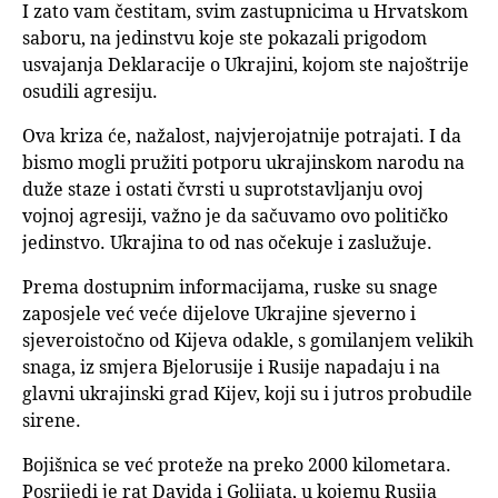
I zato vam čestitam, svim zastupnicima u Hrvatskom
saboru, na jedinstvu koje ste pokazali prigodom
usvajanja Deklaracije o Ukrajini, kojom ste najoštrije
osudili agresiju.
Ova kriza će, nažalost, najvjerojatnije potrajati. I da
bismo mogli pružiti potporu ukrajinskom narodu na
duže staze i ostati čvrsti u suprotstavljanju ovoj
vojnoj agresiji, važno je da sačuvamo ovo političko
jedinstvo. Ukrajina to od nas očekuje i zaslužuje.
Prema dostupnim informacijama, ruske su snage
zaposjele već veće dijelove Ukrajine sjeverno i
sjeveroistočno od Kijeva odakle, s gomilanjem velikih
snaga, iz smjera Bjelorusije i Rusije napadaju i na
glavni ukrajinski grad Kijev, koji su i jutros probudile
sirene.
Bojišnica se već proteže na preko 2000 kilometara.
Posrijedi je rat Davida i Golijata, u kojemu Rusija