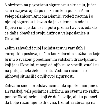
S obzirom na pogoršanu sigurnosnu situaciju, jučer
sam razgovarajući po ne znam koji put s našom
veleposlanicom Anicom Djamić, vodeći računa i o
njenoj sigurnosti, kazao da je vrijeme da ode iz
Kijeva i ona je danas na putu prema Lavovu, odakle
će dalje obavljati svoju dužnost veleposlanice u
Ukrajini.
Želim zahvaliti i njoj i Ministarstvu vanjskih i
europskih poslova, našim konzularnim službama koje
brinu o svakom pojedinom hrvatskom državljaninu
koji je u Ukrajini, mnogi od njih su se vratili, ostali su
na putu, a neki žele i ostati. Vodimo računa i o
njihovoj situaciji i o njihovoj sigurnosti.
Zahvalni smo i predstavnicima ukrajinske manjine u
Hrvatskoj, veleposlaniče Kiriliču, na svemu što radiu
pomoć Ukrajincima koji će doći ovdje, ali i u pomoći
da bolje razumijemo dnevna, trenutna zbivanja na