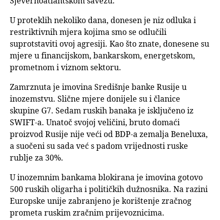
Sjevernoatlantskom savezu.
U proteklih nekoliko dana, donesen je niz odluka i
restriktivnih mjera kojima smo se odlučili
suprotstaviti ovoj agresiji. Kao što znate, donesene su
mjere u financijskom, bankarskom, energetskom,
prometnom i viznom sektoru.
Zamrznuta je imovina Središnje banke Rusije u
inozemstvu. Slične mjere donijele su i članice
skupine G7. Sedam ruskih banaka je isključeno iz
SWIFT-a. Unatoč svojoj veličini, bruto domaći
proizvod Rusije nije veći od BDP-a zemalja Beneluxa,
a suočeni su sada već s padom vrijednosti ruske
rublje za 30%.
U inozemnim bankama blokirana je imovina gotovo
500 ruskih oligarha i političkih dužnosnika. Na razini
Europske unije zabranjeno je korištenje zračnog
prometa ruskim zračnim prijevoznicima.