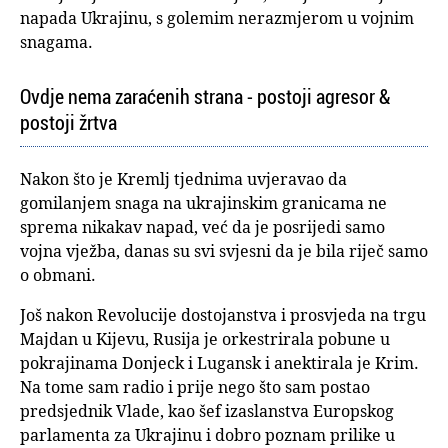
napada Ukrajinu, s golemim nerazmjerom u vojnim
snagama.
Ovdje nema zaraćenih strana - postoji agresor &
postoji žrtva
Nakon što je Kremlj tjednima uvjeravao da
gomilanjem snaga na ukrajinskim granicama ne
sprema nikakav napad, već da je posrijedi samo
vojna vježba, danas su svi svjesni da je bila riječ samo
o obmani.
Još nakon Revolucije dostojanstva i prosvjeda na trgu
Majdan u Kijevu, Rusija je orkestrirala pobune u
pokrajinama Donjeck i Lugansk i anektirala je Krim.
Na tome sam radio i prije nego što sam postao
predsjednik Vlade, kao šef izaslanstva Europskog
parlamenta za Ukrajinu i dobro poznam prilike u