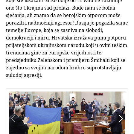
koje ste iskazali! Nitko bolje od Hrvata ne razumije
ono što Ukrajina sad prolazi. Bude nam se bolna
sjećanja, ali znamo da se herojskim otporom može
poraziti i nadmoćniji agresor! Rusija je pogazila same
temelje Europe, koja se zasniva na slobodi,
demokraciji i miru. Hrvatska izražava punu potporu
prijateljskom ukrajinskom narodu koji u ovim teškim
trenucima gine za europske vrijednosti te
predsjedniku Zelenskom i premijeru Šmihalu koji se
zajedno sa svojim narodom hrabro suprotstavljaju
suludoj agresiji.

