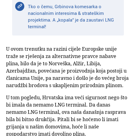
Tko o čemu, Grbinova komesarka o
nacionalnim interesima & strateškim
projektima. A „kopala“ je da zaustavi LNG
terminal!
U ovom trenutku na razini cijele Europske unije
traže se rješenja za alternativne pravce nabave
plina, bilo da je to Norveška, Alžir, Libija,
Azerbajdžan, povećana je proizvodnja koja postoji u
članicama Unije, pa naravno i došlo je do većeg broja
narudžbi brodova s ukapljenim prirodnim plinom.
U tom pogledu, Hrvatska ima veći sigurnost nego što
bi imala da nemamo LNG terminal. Da danas
nemamo LNG terminal, ova naša današnja rasprava
bila bi bitno drukčija. Pitali bi se hoćemo li imati
grijanja u našim domovima, hoće li naše
gospodarstvo imati dovoljno plina.