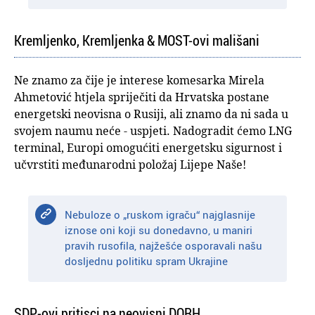
Kremljenko, Kremljenka & MOST-ovi mališani
Ne znamo za čije je interese komesarka Mirela
Ahmetović htjela spriječiti da Hrvatska postane
energetski neovisna o Rusiji, ali znamo da ni sada u
svojem naumu neće - uspjeti. Nadogradit ćemo LNG
terminal, Europi omogućiti energetsku sigurnost i
učvrstiti međunarodni položaj Lijepe Naše!
Nebuloze o „ruskom igraču“ najglasnije
iznose oni koji su donedavno, u maniri
pravih rusofila, najžešće osporavali našu
dosljednu politiku spram Ukrajine
SDP-ovi pritisci na neovisni DORH