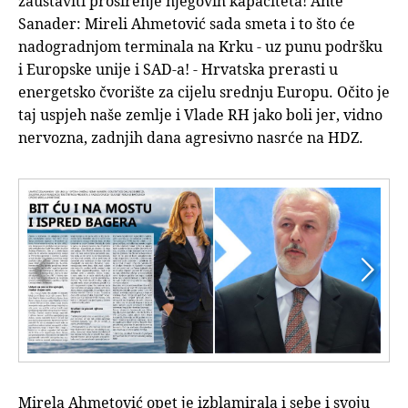
zaustaviti proširenje njegovih kapaciteta! Ante
Sanader: Mireli Ahmetović sada smeta i to što će
nadogradnjom terminala na Krku - uz punu podršku
i Europske unije i SAD-a! - Hrvatska prerasti u
energetsko čvorište za cijelu srednju Europu. Očito je
taj uspjeh naše zemlje i Vlade RH jako boli jer, vidno
nervozna, zadnjih dana agresivno nasrće na HDZ.


Mirela Ahmetović opet je izblamirala i sebe i svoju