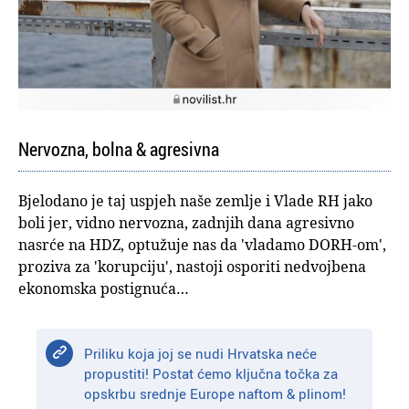
Nervozna, bolna & agresivna
Bjelodano je taj uspjeh naše zemlje i Vlade RH jako
boli jer, vidno nervozna, zadnjih dana agresivno
nasrće na HDZ, optužuje nas da 'vladamo DORH-om',
proziva za 'korupciju', nastoji osporiti nedvojbena
ekonomska postignuća…
Priliku koja joj se nudi Hrvatska neće
propustiti! Postat ćemo ključna točka za
opskrbu srednje Europe naftom & plinom!