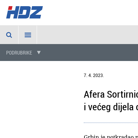
PODRUBRIKE
7. 4. 2023.
Afera Sortirni
i većeg dijela
Grbin je potkradao 