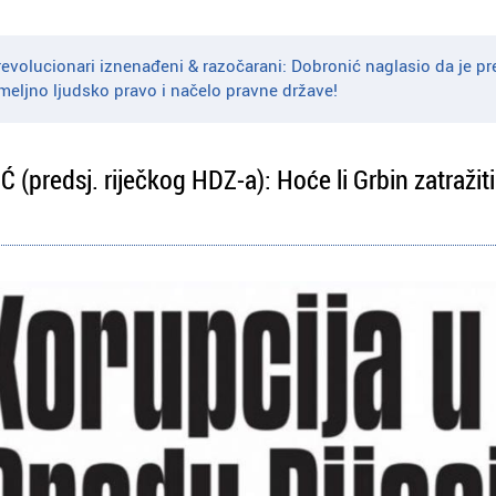
volucionari iznenađeni & razočarani: Dobronić naglasio da je p
meljno ljudsko pravo i načelo pravne države!
predsj. riječkog HDZ-a): Hoće li Grbin zatražit