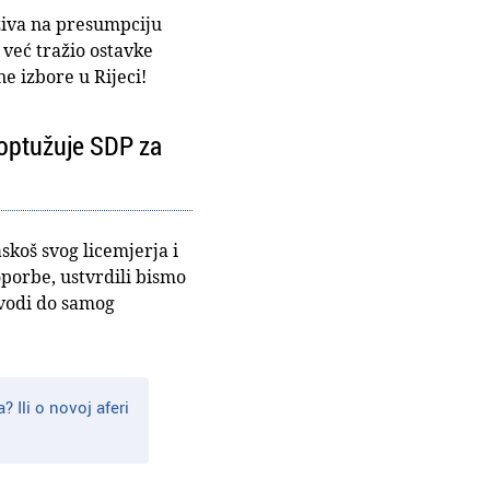
oziva na presumpciju
 već tražio ostavke
e izbore u Rijeci!
 optužuje SDP za
koš svog licemjerja i
oporbe, ustvrdili bismo
„vodi do samog
 Ili o novoj aferi