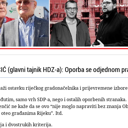
 (glavni tajnik HDZ-a): Oporba se odjednom pra
traži ostavku riječkog gradonačelnika i prijevremene izbore
eđutim, samo vrh SDP-a, nego i ostalih oporbenih stranaka.
enčić ne kaže da se ovo “nije moglo napraviti bez znanja O
 oteo građanima Rijeku”. Itd.
a i dvostrukih kriterija.