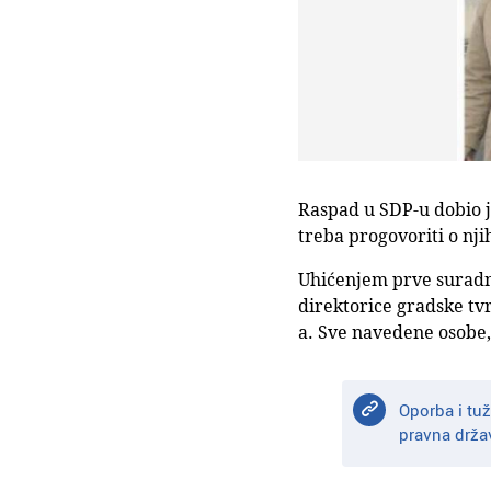
Raspad u SDP-u dobio je
treba progovoriti o nji
Uhićenjem prve suradni
direktorice gradske tv
a. Sve navedene osobe,
Oporba i tuž
pravna držav