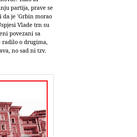
nju partija, prave se
i da je 'Grbin morao
spjesi Vlade trn su
ćeni povezani sa
 radilo o drugima,
lava, no sad ni tzv.