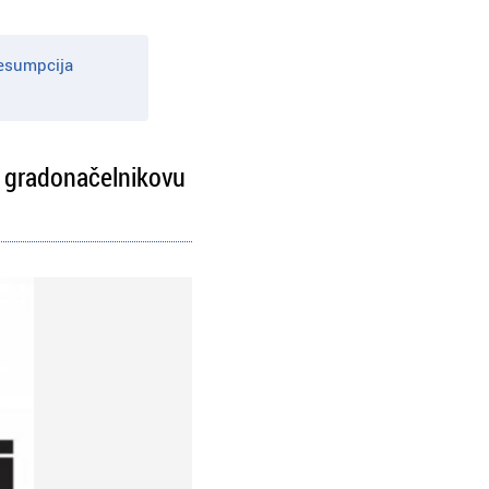
resumpcija
i gradonačelnikovu