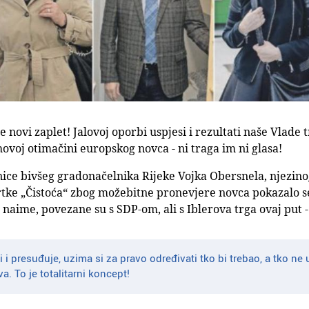
 novi zaplet! Jalovoj oporbi uspjesi i rezultati naše Vlade 
hovoj otimačini europskog novca - ni traga im ni glasa!
ce bivšeg gradonačelnika Rijeke Vojka Obersnela, njezinog
rtke „Čistoća“ zbog možebitne pronevjere novca pokazalo s
 naime, povezane su s SDP-om, ali s Iblerova trga ovaj put 
i i presuđuje, uzima si za pravo određivati tko bi trebao, a tko ne u
a. To je totalitarni koncept!