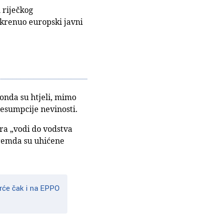
u riječkog
okrenuo europski javni
 onda su htjeli, mimo
 presumpcije nevinosti.
fera „vodi do vodstva
premda su uhićene
rće čak i na EPPO