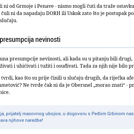
ali ni od Grmoje i Penave - nismo mogli čuti da traže ostavk
čuli ni da napadaju DORH ili Uskok zato što je postupak p
 slučaju.
 presumpcija nevinosti
a presumpcije nevinosti, ali kada su u pitanju bili drugi,
živati i uhićivati i tužiti i osuđivati. Tada za njih nije bilo
 tvrdi, kao što su prije činili u slučaju drugih, da riječka a
Ahmetović? Ne tvrde čak ni da je Obersnel „morao znati“ - 
nice.
ja, prijatelj masovnog ubojice, u dogovoru s Peđom Grbinom nas
java njihove naredbe!