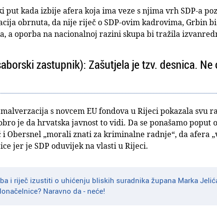
ki put kada izbije afera koja ima veze s njima vrh SDP-a p
uacija obrnuta, da nije riječ o SDP-ovim kadrovima, Grbin bi
, a oporba na nacionalnoj razini skupa bi tražila izvanredn
orski zastupnik): Zašutjela je tzv. desnica. Ne
malverzacija s novcem EU fondova u Rijeci pokazala svu ras
obro je da hrvatska javnost to vidi. Da se ponašamo poput 
 i Obersnel „morali znati za kriminalne radnje“, da afera 
ce jer je SDP oduvijek na vlasti u Rijeci.
ba i riječ izustiti o uhićenju bliskih suradnika župana Marka Jelića?
donačelnice? Naravno da - neće!