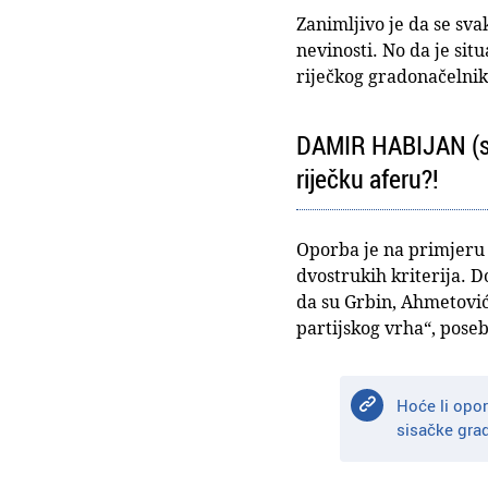
Zanimljivo je da se sva
nevinosti. No da je sit
riječkog gradonačelnika
DAMIR HABIJAN (sab
riječku aferu?!
Oporba je na primjeru 
dvostrukih kriterija. D
da su Grbin, Ahmetović
partijskog vrha“, posebi
Hoće li opor
sisačke gra