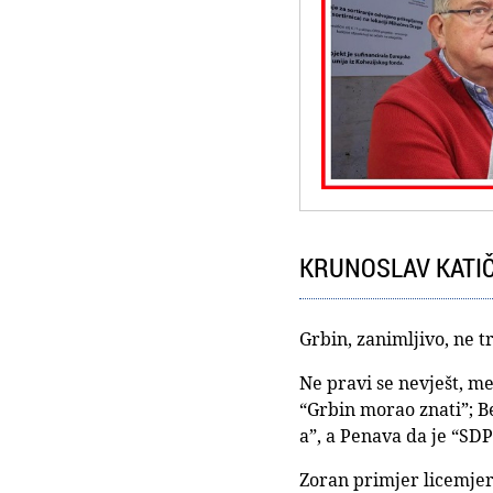
KRUNOSLAV KATIČIĆ
Grbin, zanimljivo, ne 
Ne pravi se nevješt, m
“Grbin morao znati”; B
a”, a Penava da je “SDP
Zoran primjer licemjerj