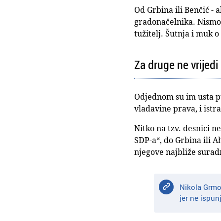
Od Grbina ili Benčić - 
gradonačelnika. Nismo 
tužitelj. Šutnja i muk o
Za druge ne vrijedi
Odjednom su im usta pun
vladavine prava, i istra
Nitko na tzv. desnici ne
SDP-a“, do Grbina ili 
njegove najbliže surad
Nikola Grmo
jer ne ispun