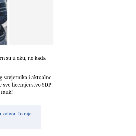
trn su u oku, no kada
 savjetnika i aktualne
e sve licemjerstvo SDP-
- muk!
 zatvor. To nije