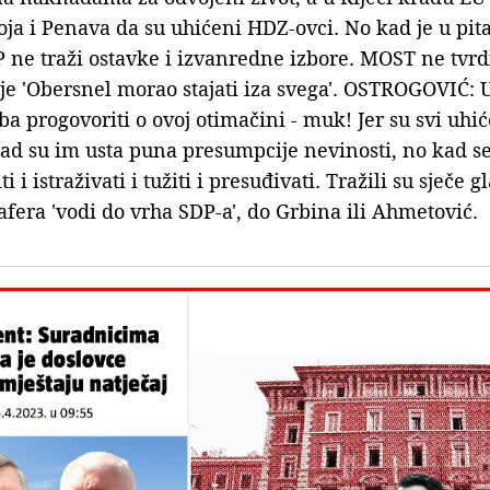
ja i Penava da su uhićeni HDZ-ovci. No kad je u pita
 ne traži ostavke i izvanredne izbore. MOST ne tvrd
je 'Obersnel morao stajati iza svega'. OSTROGOVIĆ: U
ba progovoriti o ovoj otimačini - muk! Jer su svi uhi
d su im usta puna presumpcije nevinosti, no kad se
ti i istraživati i tužiti i presuđivati. Tražili su sječe g
 afera 'vodi do vrha SDP-a', do Grbina ili Ahmetović.