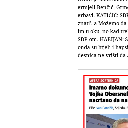
grmjeli Benčić, Grmo
grbavi. KATIČIĆ: SDP
znati', a Možemo da 
im u oku, no kad tre
SDP-om. HABIJAN: Sa
onda su htjeli i hapsi
desnica ne vrišti da