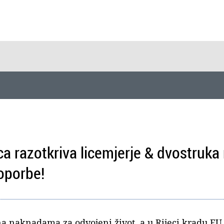
ca razotkriva licemjerje & dvostruka
 oporbe!
na naknadama za odvojeni život, a u Rijeci kradu EU